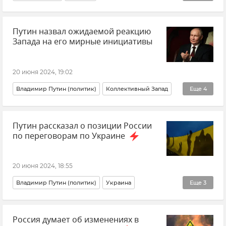
Министерство обороны РФ
Новости
Путин назвал ожидаемой реакцию
Армия и флот
Вооруженные силы России
Запада на его мирные инициативы
20 июня 2024, 19:02
Владимир Путин (политик)
Коллективный Запад
Еще
4
Политика
Россия
Новости
Переговоры
Путин рассказал о позиции России
по переговорам по Украине
20 июня 2024, 18:55
Владимир Путин (политик)
Украина
Еще
3
ВСУ (Вооруженные силы Украины)
Россия
Россия думает об изменениях в
Переговоры