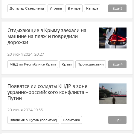
Дональд Сазерленд
Утраты
В мире
Канада
Еще
3
Кино
Культура
Общество
Отдыхающие в Крыму заехали на
машине на пляж и повредили
дорожки
20 июня 2024, 20:27
МВД по Республике Крым
Крым
Происшествия
Еще
4
Пляжи Крыма
Общество
Новости Крыма
Появятся ли солдаты КНДР в зоне
Черноморский район
украино-российского конфликта –
Путин
20 июня 2024, 19:55
Владимир Путин (политик)
Политика
Еще
5
КНДР (Северная Корея)
Ким Чен Ын
Украина