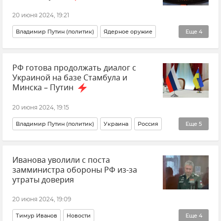
20 июня 2024, 19:21
Владимир Путин (политик)
Ядерное оружие
Еще
4
Ядерная триада
Политика
Вьетнам
Россия
РФ готова продолжать диалог с
Украиной на базе Стамбула и
Минска – Путин
20 июня 2024, 19:15
Владимир Путин (политик)
Украина
Россия
Еще
5
Новости
Политика
Переговоры
Турция
Иванова уволили с поста
Белоруссия
замминистра обороны РФ из-за
утраты доверия
20 июня 2024, 19:09
Тимур Иванов
Новости
Еще
4