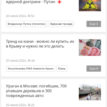
ядерной доктрине - Путин
20 июня 2024, 18:52
Владимир Путин (политик)
Ядерная триада
Еще
3
Ядерное оружие
Политика
Россия
Тренд на юани - можно ли купить их
в Крыму и нужно ли это делать
20 июня 2024, 18:46
Эксклюзивы РИА Новости Крым
Юань
Еще
9
Курс валют
Экономика
Экономика Крыма
Ураган в Москве: погибшие, 700
Новости
Мнения
Елена Вершицкая
Банк
упавших деревьев и 300
Совет эксперта
Андрей Кобяков
поврежденных авто
20 июня 2024, 18:25