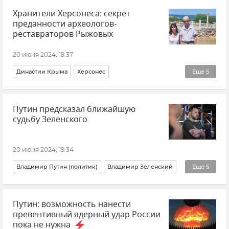
Хранители Херсонеса: секрет
Оружие
Новости
преданности археологов-
реставраторов Рыжовых
20 июня 2024, 19:37
Династии Крыма
Херсонес
Еще
5
Историко-археологический музей-заповедник "Херсонес Таврический"
Путин предсказал ближайшую
Крым
семья
Год семьи в России
Общество
судьбу Зеленского
20 июня 2024, 19:34
Владимир Путин (политик)
Владимир Зеленский
Еще
5
Украина
Россия
Политика
Мнения
Путин: возможность нанести
Коллективный Запад
превентивный ядерный удар России
пока не нужна