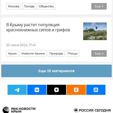
Москва
Погода
Общество
Еще
3
Гидрометцентр России
Россия
Новости
В Крыму растет популяция
краснокнижных сипов и грифов
20 июня 2024, 17:41
Крым
Новости Крыма
Природа
Птицы
Еще
4
Птицы Крыма
Чатыр-Даг
Алушта
Еще 20 материалов
Минэкологии Крыма