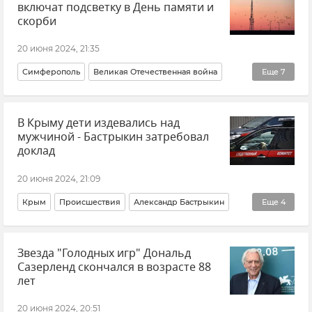
включат подсветку в День памяти и
скорби
20 июня 2024, 21:35
Симферополь
Великая Отечественная война
Еще
7
Крым в Великой Отечественной войне
Память
В Крыму дети издевались над
История
Общество
Крым
Новости Крыма
мужчиной - Бастрыкин затребовал
Городская среда
доклад
20 июня 2024, 21:09
Крым
Происшествия
Александр Бастрыкин
Еще
4
СК РФ (Следственный комитет Российской Федерации)
Звезда "Голодных игр" Дональд
Бахчисарайский район
Новости Крыма
Украина
Сазерленд скончался в возрасте 88
лет
20 июня 2024, 20:51