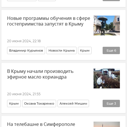
Владимир Путин (политик)
Вьетнам
Политика
Новые программы обучения в сфере
Украина
Пожар
То Лам
гостеприимства запустят в Крыму
20 июня 2024, 22:18
Владимир Курьянов
Новости Крыма
Крым
Еще
6
Туризм
Туризм в Крыму
Внутренний туризм
В Крыму начали производить
Образование в Крыму и Севастополе
эфирное масло кориандра
Образование в России
КФУ (Крымский федеральный университет)
20 июня 2024, 21:55
Крым
Оксана Токаренко
Алексей Мишин
Еще
3
Эфиромасличные культуры
Новости Крыма
На телебашне в Симферополе
Минсельхоз Крыма