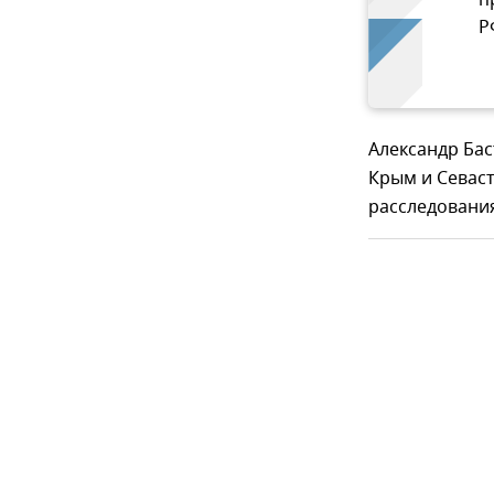
п
Р
Александр Бас
Крым и Севас
расследовани