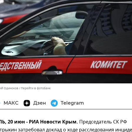
ний Одиноков
Перейти в фотобанк
МАКС
Дзен
Telegram
, 20 июн - РИА Новости Крым.
Председатель СК РФ
трыкин затребовал доклад о ходе расследования инциде