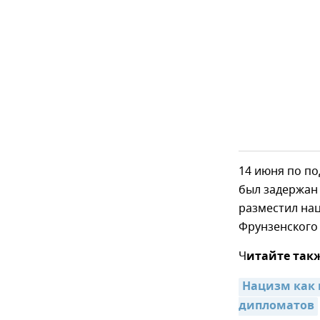
14 июня по п
был задержан 
разместил на
Фрунзенского 
Ч
итайте так
Нацизм как 
дипломатов