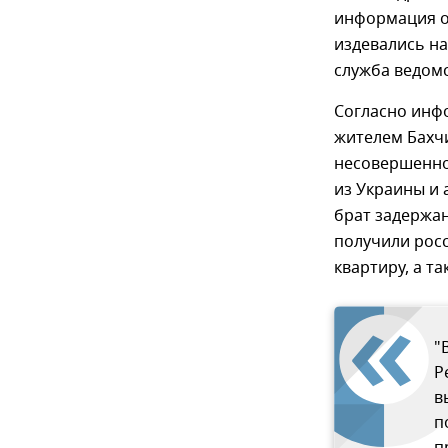
информация о 
издевались на
служба ведомс
Согласно инфо
жителем Бахч
несовершеннол
из Украины и 
брат задержан
получили рос
квартиру, а т
"
Р
в
п