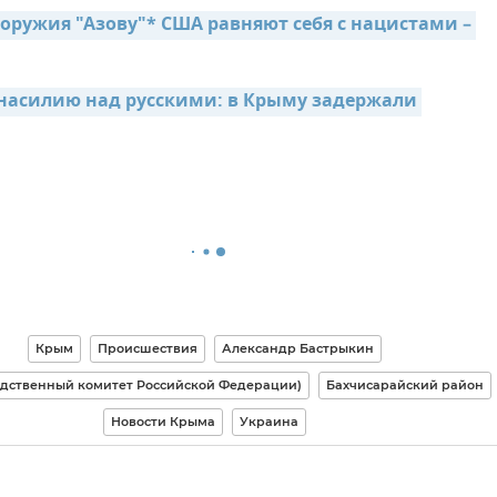
оружия "Азову"* США равняют себя с нацистами – 
насилию над русскими: в Крыму задержали 
Крым
Происшествия
Александр Бастрыкин
едственный комитет Российской Федерации)
Бахчисарайский район
Новости Крыма
Украина