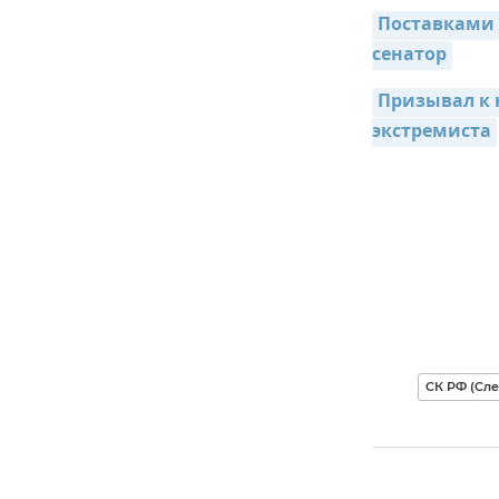
Поставками 
сенатор
Призывал к 
экстремиста
СК РФ (Сл