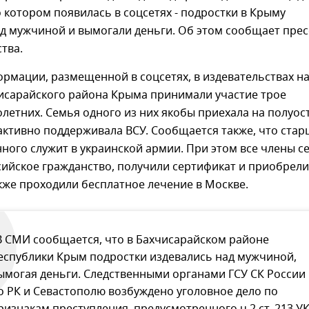
котором появилась в соцсетях - подростки в Крыму
д мужчиной и вымогали деньги. Об этом сообщает прес
тва.
рмации, размещенной в соцсетях, в издевательствах н
исарайского района Крыма принимали участие трое
етних. Семья одного из них якобы приехала на полуос
активно поддерживала ВСУ. Сообщается также, что ста
ного служит в украинской армии. При этом все члены с
сийское гражданство, получили сертификат и приобрели
акже проходили бесплатное лечение в Москве.
В СМИ сообщается, что в Бахчисарайском районе
еспублики Крым подростки издевались над мужчиной,
ымогая деньги. Следственными органами ГСУ СК России
о РК и Севастополю возбуждено уголовное дело по