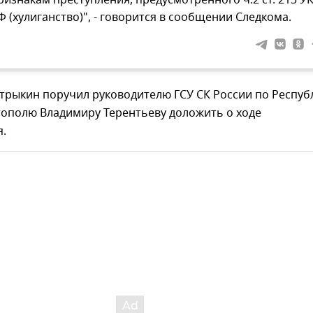
ризнакам преступления, предусмотренного ч.2 ст. 213 У
Ф (хулиганство)", - говорится в сообщении Следкома.
трыкин поручил руководителю ГСУ СК России по Респуб
тополю Владимиру Терентьеву доложить о ходе
я.