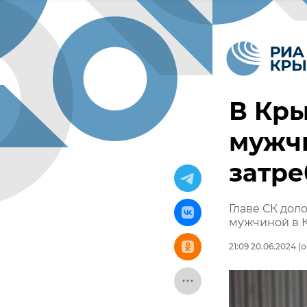
В Кры
мужч
затре
Главе СК дол
мужчиной в 
21:09 20.06.2024
(о