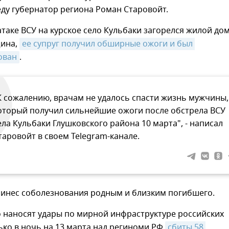
ду губернатор региона Роман Старовойт.
атаке ВСУ на курское село Кульбаки загорелся жилой дом
ина,
ее супруг получил обширные ожоги и был 
ован
.
К сожалению, врачам не удалось спасти жизнь мужчины,
оторый получил сильнейшие ожоги после обстрела ВСУ
ела Кульбаки Глушковского района 10 марта", - написал
таровойт в своем Telegram-канале.
ринес соболезнования родным и близким погибшего.
 наносят удары по мирной инфраструктуре российских
ько в ночь на 13 марта над региноми РФ
сбиты 58 