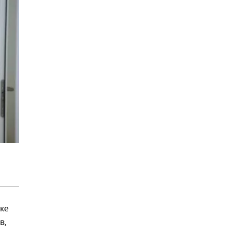
ке
в,