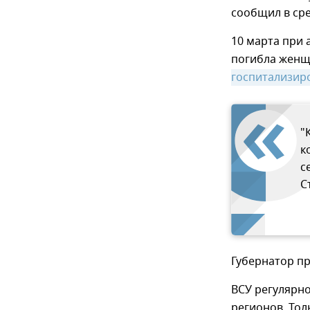
сообщил в сре
10 марта при 
погибла женщ
госпитализир
"
к
с
С
Губернатор п
ВСУ регулярно
регионов. Тол