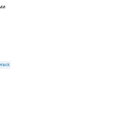
ми
ных 