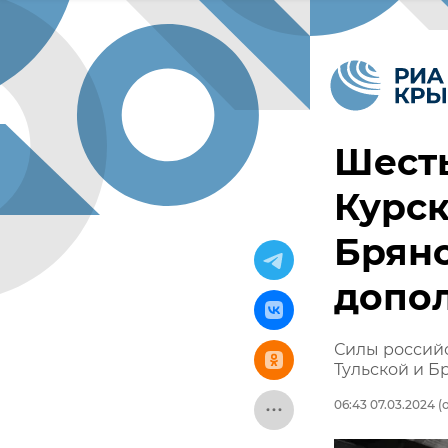
Шесть
Курск
Брянс
допо
Силы российс
Тульской и Б
06:43 07.03.2024
(о