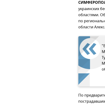
СИМФЕРОПОЛЬ
украинских бе
областями. О
по региональн
области Алекс
"
М
Т
М
о
По предварит
пострадавших 