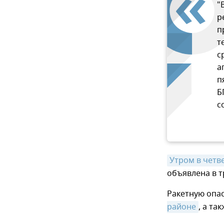
"
р
п
т
с
а
п
Б
с
Утром в четв
объявлена в т
Ракетную опа
районе
, а та