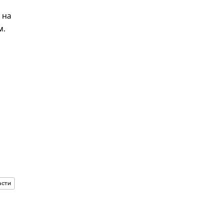
 на
м.
асти