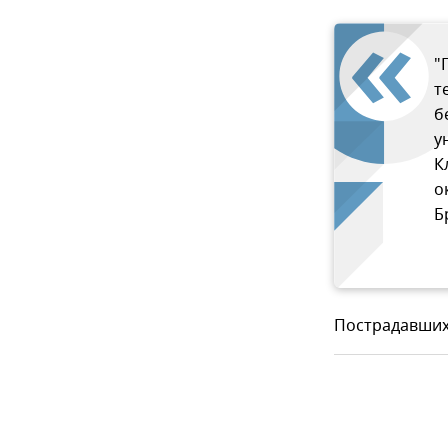
"
т
б
у
К
о
Б
Пострадавших 