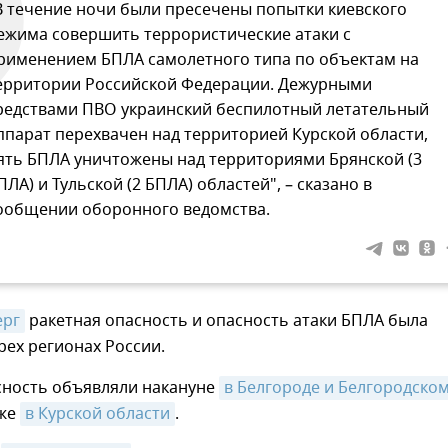
В течение ночи были пресечены попытки киевского
ежима совершить террористические атаки c
рименением БПЛА самолетного типа по объектам на
ерритории Российской Федерации. Дежурными
редствами ПВО украинский беспилотный летательный
ппарат перехвачен над территорией Курской области,
ять БПЛА уничтожены над территориями Брянской (3
ПЛА) и Тульской (2 БПЛА) областей", – сказано в
ообщении оборонного ведомства.
ерг
ракетная опасность и опасность атаки БПЛА была
рех регионах России.
сность объявляли накануне
в Белгороде и Белгородском
кже
в Курской области
.