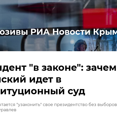
юзивы РИА Новости Кры
дент "в законе": зачем
ский идет в
титуционный суд
тается "узаконить" свое президентство без выборов
уравлев