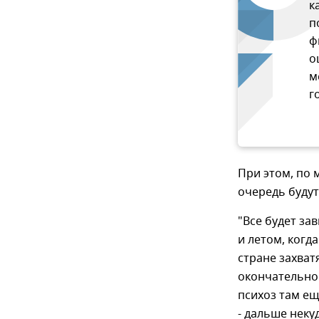
к
п
ф
о
м
г
При этом, по 
очередь будут
"Все будет за
и летом, когда
стране захват
окончательно 
психоз там ещ
- дальше некуд