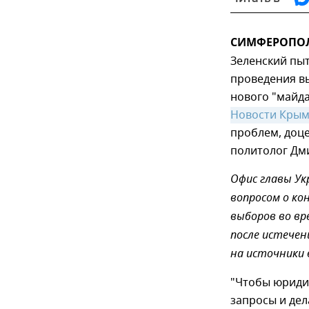
СИМФЕРОПОЛЬ,
Зеленский пыт
проведения вы
нового "майда
Новости Крым
проблем, доце
политолог Дм
Офис главы Ук
вопросом о к
выборов во вр
после истечен
на источники 
"Чтобы юридич
запросы и дел