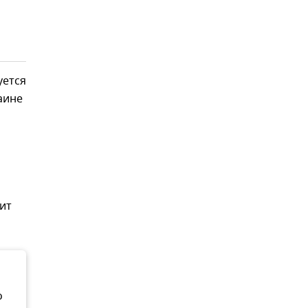
уется
аине
ит
о