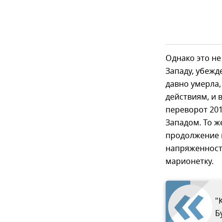
Однако это не
Западу, убежд
давно умерла,
действиям, и 
переворот 20
Западом. То ж
продолжение 
напряженност
марионетку.
"
Б