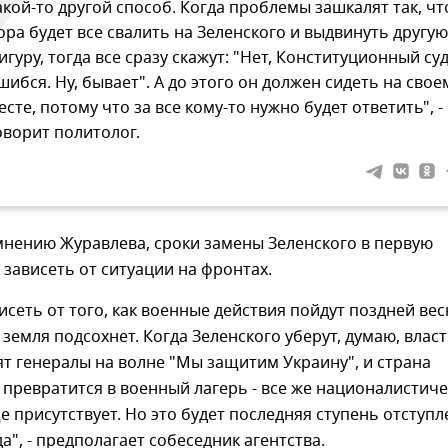
акой-то другой способ. Когда проблемы зашкалят так, чт
ора будет все свалить на Зеленского и выдвинуть другую
игуру, тогда все сразу скажут: "Нет, Конституционный су
шибся. Ну, бывает". А до этого он должен сидеть на свое
есте, потому что за все кому-то нужно будет ответить", -
оворит политолог.
мнению Журавлева, сроки замены Зеленского в первую
 зависеть от ситуации на фронтах.
висеть от того, как военные действия пойдут поздней ве
 земля подсохнет. Когда Зеленского уберут, думаю, власт
ят генералы на волне "Мы защитим Украину", и страна
превратится в военный лагерь - все же националистич
е присутствует. Но это будет последняя ступень отступ
а", - предполагает собеседник агентства.