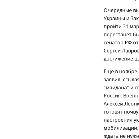
Очередные вы
Украины и За
пройти 31 мар
перестанет бы
сенатор РФ от
Сергей Лавро
достижение ц
Еще в ноябре 
заявил, ссыла
"майдана" и с
Россия. Военн
Алексей Леон
готовят почву
настроения ук
мобилизации.
ждать не нужн