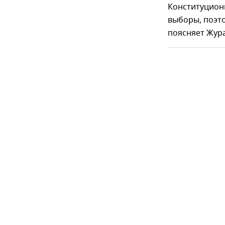
Конституционн
выборы, поэто
поясняет Жура