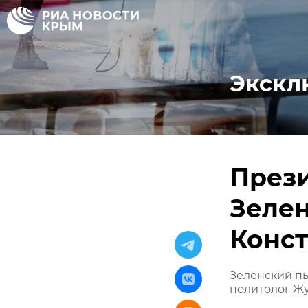
Экскл
Прези
Зелен
Конс
Зеленский пы
политолог Ж