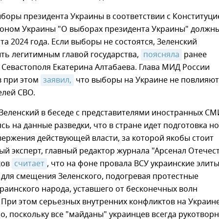
боры президента Украины в соответствии с Конституци
коном Украины "О выборах президента Украины" должн
та 2024 года. Если выборы не состоятся, Зеленский
ть легитимным главой государства,
поясняла
ранее
 Севастополя Екатерина Алтабаева. Глава МИД России
в при этом
заявил,
что выборы на Украине не повлияют
елей СВО.
Зеленский в беседе с представителями иностранных СМ
ясь на данные разведки, что в стране идет подготовка н
вержения действующей власти, за которой якобы стоит
ый эксперт, главный редактор журнала "Арсенал Отечес
ков
считает
, что на фоне провала ВСУ украинские элит
 для смещения Зеленского, подогревая протестные
раинского народа, уставшего от бесконечных волн
 При этом серьезных внутренних конфликтов на Украин
о, поскольку все "майданы" украинцев всегда рукотвор