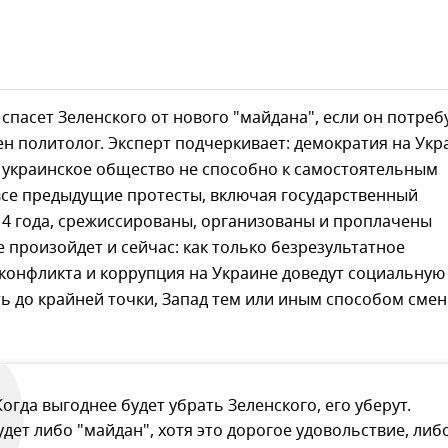
 спасет Зеленского от нового "майдана", если он потреб
ен политолог. Эксперт подчеркивает: демократия на Укр
 украинское общество не способно к самостоятельным
все предыдущие протесты, включая государственный
14 года, срежиссированы, организованы и проплачены
е произойдет и сейчас: как только безрезультатное
конфликта и коррупция на Украине доведут социальную
ь до крайней точки, Запад тем или иным способом смен
Когда выгоднее будет убрать Зеленского, его уберут.
удет либо "майдан", хотя это дорогое удовольствие, либ