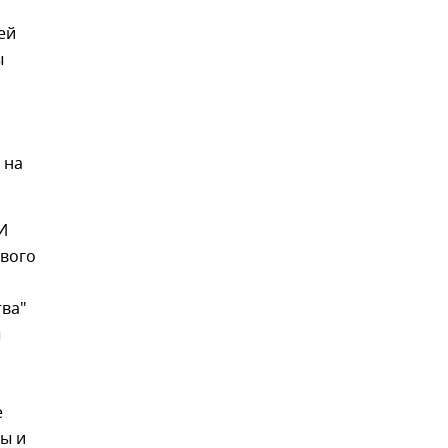
ей
ы
 на
И
ового
тва"
ы
е
ны и