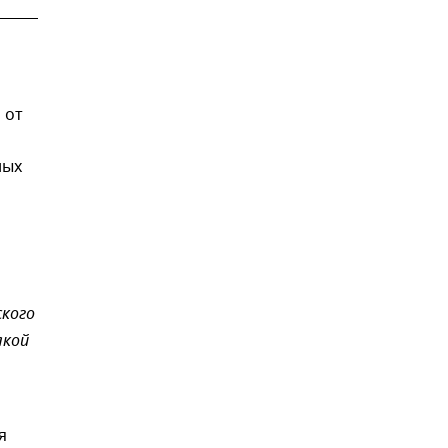
 от
ных
ского
лкой
я