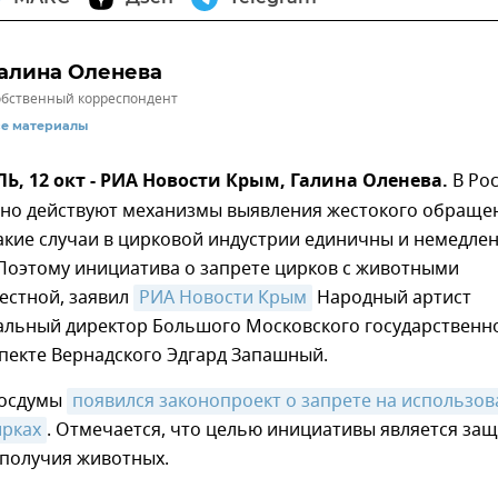
алина Оленева
бственный корреспондент
се материалы
 12 окт - РИА Новости Крым, Галина Оленева.
В Ро
шно действуют механизмы выявления жестокого обраще
акие случаи в цирковой индустрии единичны и немедле
 Поэтому инициатива о запрете цирков с животными
естной, заявил
РИА Новости Крым
Народный артист
ральный директор Большого Московского государственн
пекте Вернадского Эдгард Запашный.
Госдумы
появился законопроект о запрете на использов
ирках
. Отмечается, что целью инициативы является за
ополучия животных.