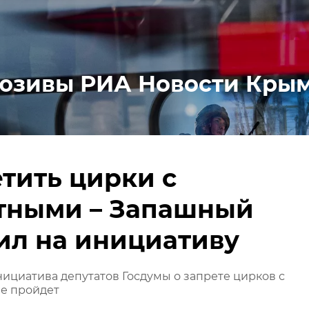
юзивы РИА Новости Кры
тить цирки с
тными – Запашный
ил на инициативу
ициатива депутатов Госдумы о запрете цирков с
е пройдет