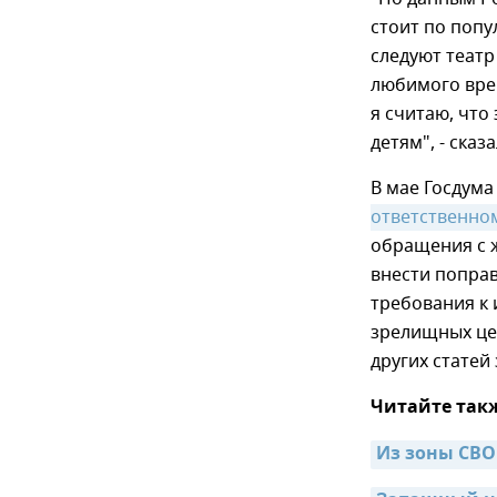
стоит по попу
следуют театр
любимого вре
я считаю, что
детям", - сказ
В мае Госдума
ответственно
обращения с 
внести поправ
требования к
зрелищных це
других статей 
Читайте так
Из зоны СВО