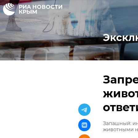
Экскл
Запре
живо
ответ
Запашный: ин
животными н