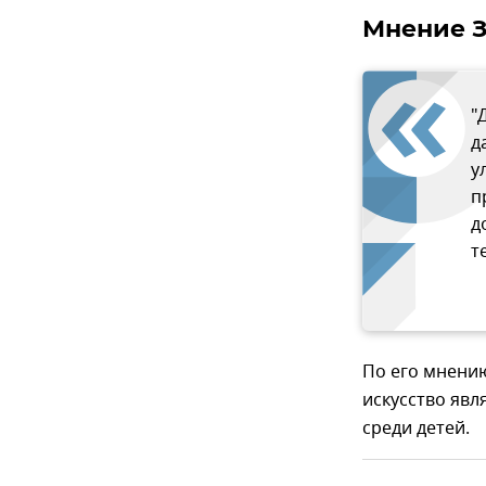
Мнение 
"
д
у
п
д
т
По его мнению
искусство явл
среди детей.