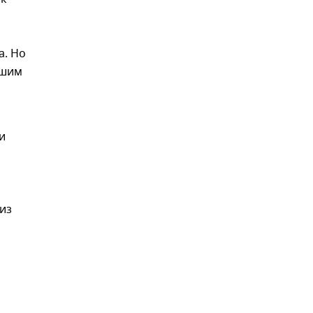
а. Но
ашим
и
из