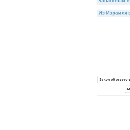
Запашный н
Из Израиля 
Закон об ответс
М