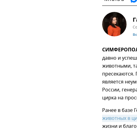
Г
Со
В
СИМФЕРОПОЛЬ,
давно и успе
животными, т
пресекаются.
является неум
России, гене
цирка на прос
Ранее в базе 
животных в ц
жизни и благ