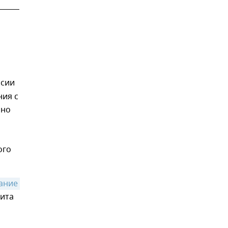
ссии
ния с
нно
ого
ание 
щита