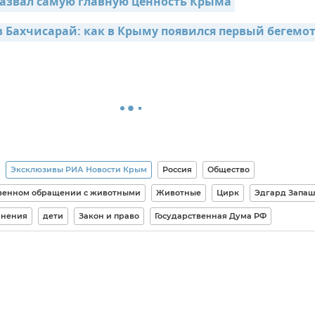
азвал самую главную ценность Крыма
в Бахчисарай: как в Крыму появился первый бегемо
Эксклюзивы РИА Новости Крым
Россия
Общество
твенном обращении с животными
Животные
Цирк
Эдгард Запа
нения
дети
Закон и право
Государственная Дума РФ