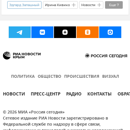
Эдгард Запашный
Ирина Кивико
Новости
Еще
7
Новости Крыма
Россия
Крым
Большой Московский цирк
Общество
Москва
ВДНХ
ПОЛИТИКА
ОБЩЕСТВО
ПРОИСШЕСТВИЯ
ВИЗУАЛ
НОВОСТИ
ПРЕСС-ЦЕНТР
РАДИО
КОНТАКТЫ
ОБРА
© 2026 МИА «Россия сегодня»
Сетевое издание РИА Новости зарегистрировано в
Федеральной службе по надзору в сфере связи,