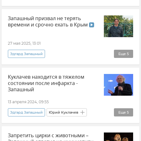
ЧП с Олегом Зубковым в парке львов "Тайган"
Запашный призвал не терять
Срочные новости Крыма
Крым
времени и срочно ехать в Крым
Парк львов "Тайган"
27 мая 2025, 13:01
Эдгард Запашный
Еще
5
Эксклюзивы РИА Новости Крым
Видео
Куклачев находится в тяжелом
Крым
Туризм в Крыму
Отдых в Крыму
состоянии после инфаркта -
Запашный
13 апреля 2024, 09:55
Эдгард Запашный
Юрий Куклачев
Еще
5
Происшествия
Россия
Культура
Запретить цирки с животными –
Москва
Новости