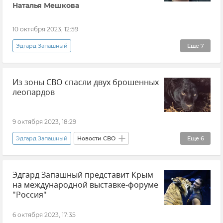
Наталья Мешкова
Государственный совет РК (Госсовет)
Владимир Константинов
Сергей Аксенов
10 октября 2023, 12:59
Эдгард Запашный
Еще
7
Эксклюзивы РИА Новости Крым
Крым
Из зоны СВО спасли двух брошенных
Новости Крыма
Россия
Мнения
леопардов
Общество
Международная выставка-форум «Россия»
9 октября 2023, 18:29
Эдгард Запашный
Новости СВО
Еще
6
Животные
Общество
Эдгард Запашный представит Крым
Луганская Народная Республика (ЛНР)
на международной выставке-форуме
Безопасность
Новости
"Россия"
События в Донбассе
6 октября 2023, 17:35