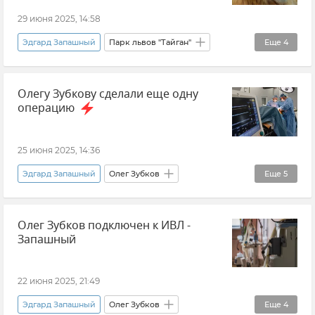
29 июня 2025, 14:58
Эдгард Запашный
Парк львов "Тайган"
Еще
4
ЧП с Олегом Зубковым в парке львов "Тайган"
Олегу Зубкову сделали еще одну
Происшествия
Новости Крыма
операцию
Общество
25 июня 2025, 14:36
Эдгард Запашный
Олег Зубков
Еще
5
ЧП с Олегом Зубковым в парке львов "Тайган"
Олег Зубков подключен к ИВЛ -
Новости
Новости Крыма
Краснодар
Запашный
Здравоохранение в России
22 июня 2025, 21:49
Эдгард Запашный
Олег Зубков
Еще
4