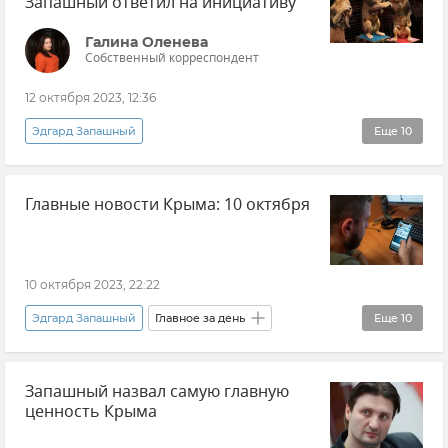
Запашный ответил на инициативу
Галина Оленева
Собственный корреспондент
12 октября 2023, 12:36
Эдгард Запашный
Еще
10
Эксклюзивы РИА Новости Крым
Россия
Главные новости Крыма: 10 октября
Общество
Закон об ответственном обращении с животными
Животные
Цирк
Мнения
дети
10 октября 2023, 22:22
Закон и право
Государственная Дума РФ
Эдгард Запашный
Главное за день
Еще
10
Новости
Новости Крыма
Крым
Запашный назвал самую главную
Грипп
Общественная палата Крыма
ценность Крыма
ДТП
ДТП в Крыму и Севастополе