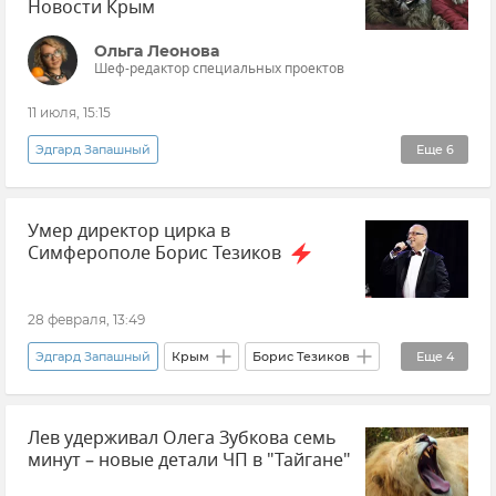
Новости Крым
Ольга Леонова
Шеф-редактор специальных проектов
11 июля, 15:15
Эдгард Запашный
Еще
6
Эксклюзивы РИА Новости Крым
Крым
Умер директор цирка в
Ялта
Цирк
Симферополе Борис Тезиков
Большой Московский цирк
Интервью
28 февраля, 13:49
Эдгард Запашный
Крым
Борис Тезиков
Еще
4
Утраты
Сергей Аксенов
Культура
Лев удерживал Олега Зубкова семь
Цирк
минут – новые детали ЧП в "Тайгане"