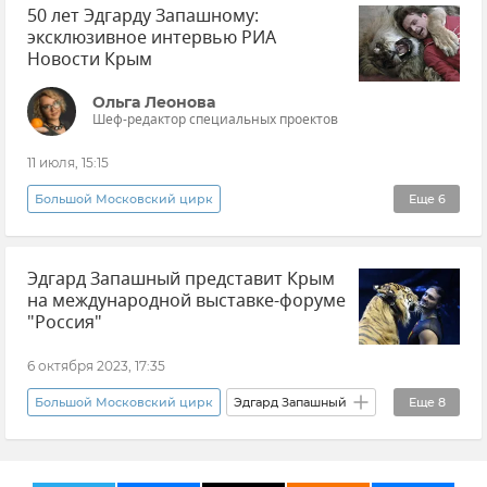
50 лет Эдгарду Запашному:
эксклюзивное интервью РИА
Новости Крым
Ольга Леонова
Шеф-редактор специальных проектов
11 июля, 15:15
Большой Московский цирк
Еще
6
Эксклюзивы РИА Новости Крым
Эдгард Запашный представит Крым
Эдгард Запашный
Крым
Ялта
на международной выставке-форуме
Цирк
Интервью
"Россия"
6 октября 2023, 17:35
Большой Московский цирк
Эдгард Запашный
Еще
8
Ирина Кивико
Новости
Новости Крыма
Россия
Крым