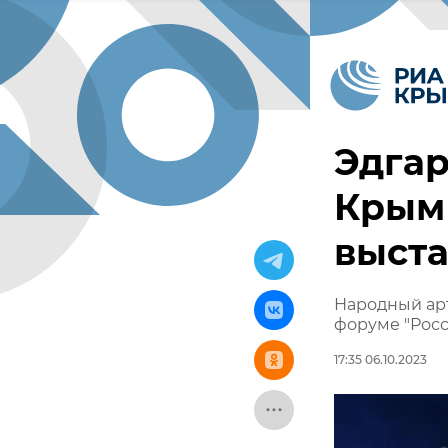
Эдга
Крым
выста
Народный ар
форуме "Росс
17:35 06.10.2023