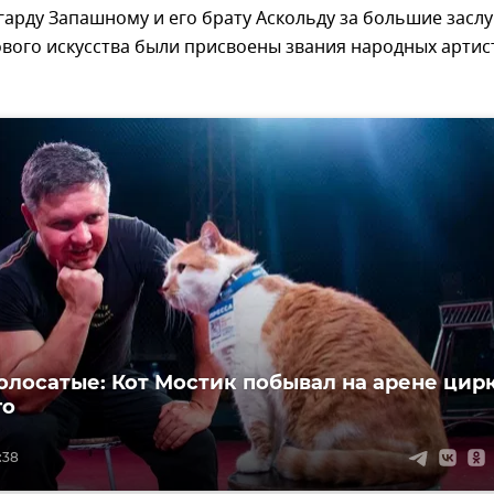
дгарду Запашному и его брату Аскольду за большие заслу
вого искусства были присвоены звания народных артис
олосатые: Кот Мостик побывал на арене цир
го
:38