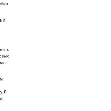
ийся
а и
кого.
ковых
оль
ом
у. В
ре