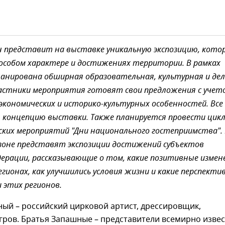
 представит на выставке уникальную экспозицию, кото
особом характере и достижениях территории. В рамках
анирована обширная образовательная, культурная и де
астники мероприятия готовят свои предложения с учет
экономических и историко-культурных особенностей. Все
 концепцию выставки. Также планируется провести цик
ких мероприятий "Дни национального гостеприимства".
зоне представят экспозиции достижений субъектов
дерации, рассказывающие о том, какие позитивные измен
егионах, как улучшились условия жизни и какие перспекти
 этих регионов.
ый – российский цирковой артист, дрессировщик,
гров. Братья Запашные – представители всемирно изве