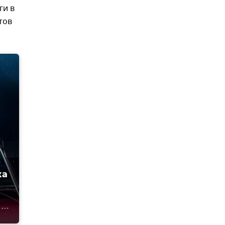
ги в
тов
ка