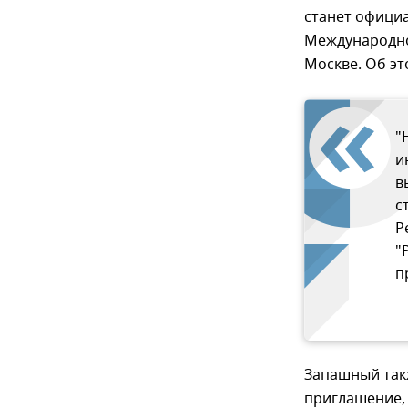
станет офици
Международной
Москве. Об эт
"
и
в
с
Р
"
п
Запашный так
приглашение,