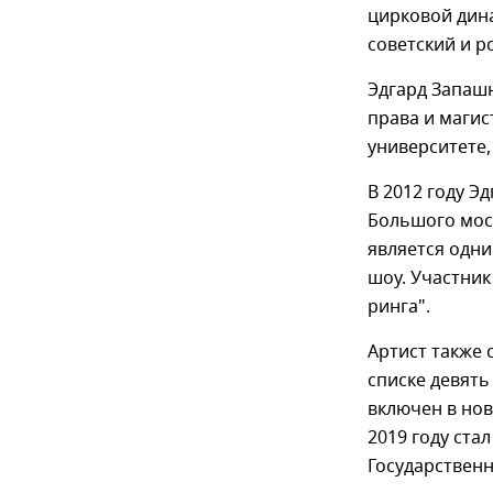
цирковой дина
советский и р
Эдгард Запаш
права и магис
университете,
В 2012 году 
Большого моск
является одни
шоу. Участник
ринга".
Артист также 
списке девять
включен в нов
2019 году ста
Государственн