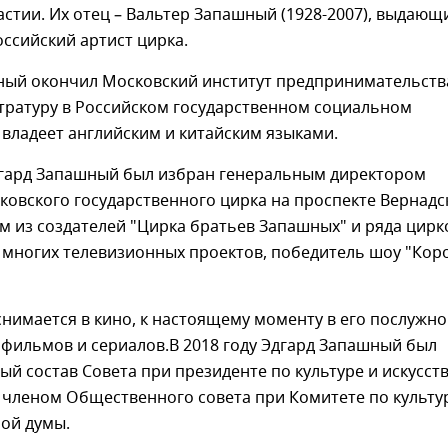
стии. Их отец – Вальтер Запашный (1928-2007), выдающ
оссийский артист цирка.
ный окончил Московский институт предпринимательств
тратуру в Российском государственном социальном
 владеет английским и китайским языками.
Эдгард Запашный был избран генеральным директором
овского государственного цирка на проспекте Вернадс
м из создателей "Цирка братьев Запашных" и ряда цир
 многих телевизионных проектов, победитель шоу "Кор
снимается в кино, к настоящему моменту в его послужн
 фильмов и сериалов.В 2018 году Эдгард Запашный был
ый состав Совета при президенте по культуре и искусств
л членом Общественного совета при Комитете по культу
ой думы.