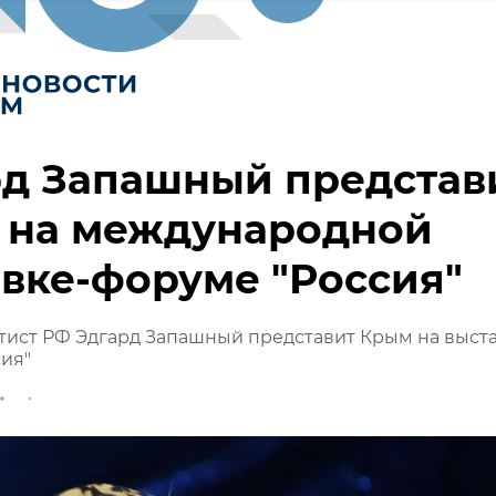
рд Запашный представ
 на международной
вке-форуме "Россия"
тист РФ Эдгард Запашный представит Крым на выста
ия"