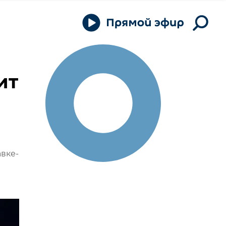
ит
вке-