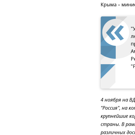
Крыма – мини
"
л
п
А
Р
"
4 ноября на 
"Россия", на 
крупнейшие ко
страны. В ра
различных до