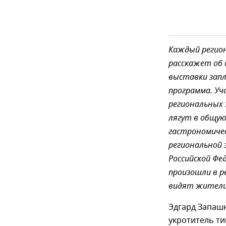
Каждый регион
расскажет об 
выставки запл
программа. Уч
региональных 
лягут в общую
гастрономичес
региональной 
Российской Фе
произошли в р
видят жители
Эдгард Запашн
укротитель ти