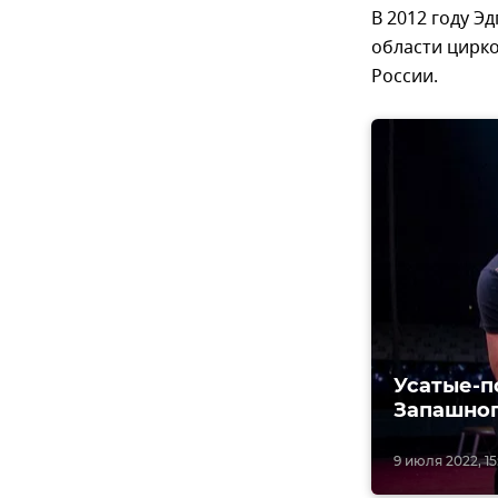
В 2012 году Э
области цирко
России.
Усатые-п
Запашно
9 июля 2022, 15