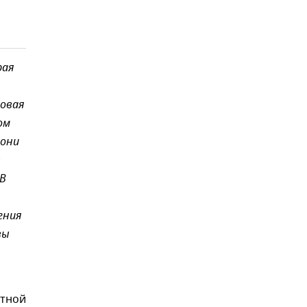
рая
ловая
ом
 они
л
 В
ения
вы
стной