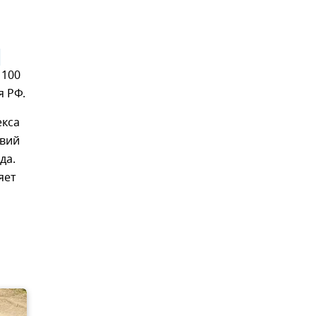
 100
я РФ.
екса
твий
да.
яет