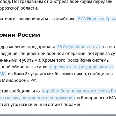
овод. Пострадавшим от обстрела военкорам передали
орожской области.
ытиях и заявлениях дня – в подборке
РИА Новости Крым
рмии России
одразделения предприняли
15 безуспешных атак
на пят
ведения специальной военной операции, потеряв за су
анеными и убитыми. Кроме того, российские системы
шной обороны за сутки
перехватили три управляемые 
DAM
и сбили 27 украинских беспилотников, сообщили в
в Минобороны РФ.
мстве сообщили, что
корабли Военно-морского флота Ро
по складу авиационного вооружения
и боеприпасов ВСУ
стигнута, назначенный объект поражен.