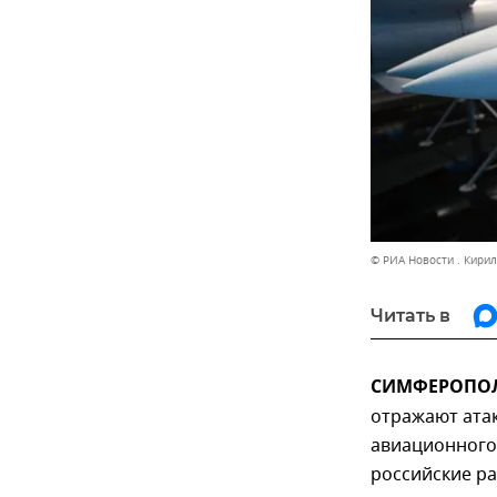
© РИА Новости . Кири
Читать в
СИМФЕРОПОЛЬ
отражают ата
авиационного
российские ра