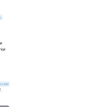
.
и
тки
ссии 
.