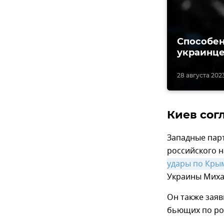
Способен
украинце
28 августа 2023,
Киев сог
Западные пар
российского н
удары по Кры
Украины Миха
Он также заяв
бьющих по рос