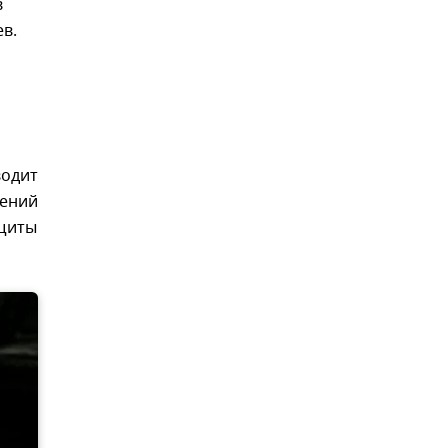
в
в.
водит
жений
ащиты