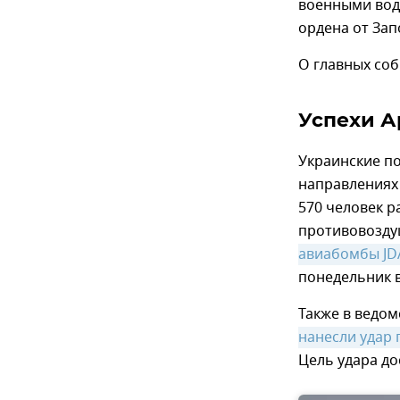
военными вод
ордена от Зап
О главных соб
Успехи А
Украинские п
направлениях 
570 человек р
противовозду
авиабомбы J
понедельник 
Также в ведо
нанесли удар 
Цель удара до