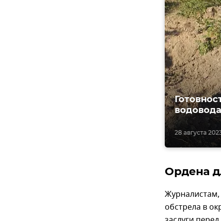
Готовнос
водовода
28 августа 2023
Ордена д
Журналистам, 
обстрела в ок
заслуги перед