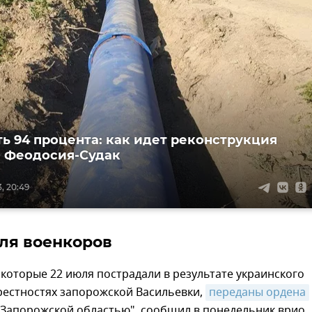
ть 94 процента: как идет реконструкция
 Феодосия-Судак
, 20:49
ля военкоров
которые 22 июля пострадали в результате украинского
рестностях запорожской Васильевки,
переданы ордена
 Запорожской областью", сообщил в понедельник врио