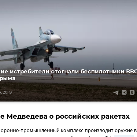
ие истребители отогнали беспилотники ВВ
Крыма
, 20:19
е Медведева о российских ракетах
боронно-промышленный комплекс производит оружие в