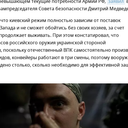
превышающем текущие потребности Армии РФ,
заявил
зампредседателя Совета безопасности Дмитрий Медведе
 что киевский режим полностью зависим от поставок
Запада и не сможет обойтись без своих хозяев, за счет
продолжает выживать. При этом констатировал, что
асов российского оружия украинской стороной
, поскольку отечественный ВПК самостоятельно произ
идов, конвейеры работают в три смены, поэтому воору
едено столько, сколько необходимо для эффективной з