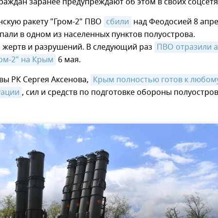
раждан заранее предупреждают об этом в своих соцсетя
нскую ракету "Гром-2" ПВО
сбили
над Феодосией 8 апре
пали в одном из населенных пунктов полуострова.
 жертв и разрушений. В следующий раз
ПВО отразили ат
ром-2" на Крым
6 мая.
вы РК Сергея Аксенова,
Крым полностью готов к любому
уации
, сил и средств по подготовке обороны полуостро