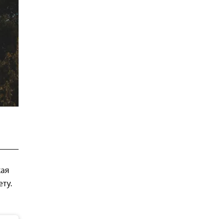
кая
ту.