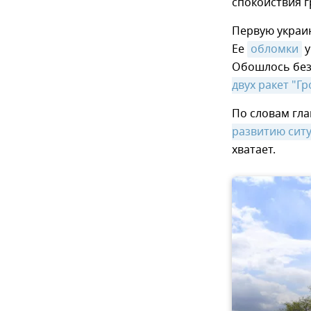
спокойствия г
Первую украи
Ее
обломки
у
Обошлось без
двух ракет "Г
По словам гла
развитию сит
хватает.