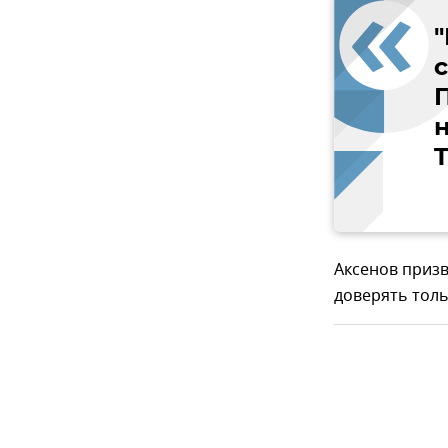
н
Аксенов призв
доверять тол