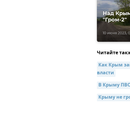
Над Крым
"Гром-2"
10 июня 2023, 
Читайте так
Как Крым за
власти
В Крыму ПВО
Крыму не гро