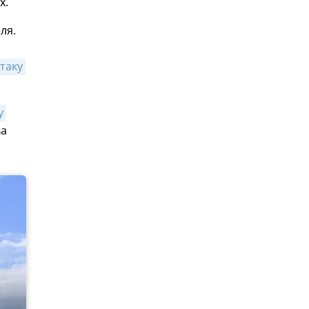
х.
ля.
аку 
 
ва