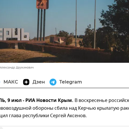
 Александр Дружинович
МАКС
Дзен
Telegram
, 9 июл - РИА Новости Крым.
В воскресенье российс
ивовоздушной обороны сбила над Керчью крылатую раке
ил глава республики Сергей Аксенов.