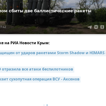
ом сбиты две баллистические ракеты
07:42
же на РИА Новости Крым:
щищен от ударов ракетами Storm Shadow и HIMARS –
 отразила все атаки беспилотников
зит сухопутная операция ВСУ - Аксенов