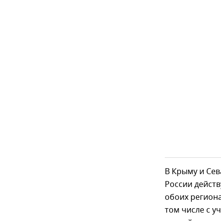
В Крыму и Сев
России действ
обоих региона
том числе с у