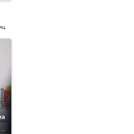
иц.
ма