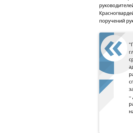
руководителе
Красногварде
поручений рук
"
г
с
а
р
с
з
–
р
н