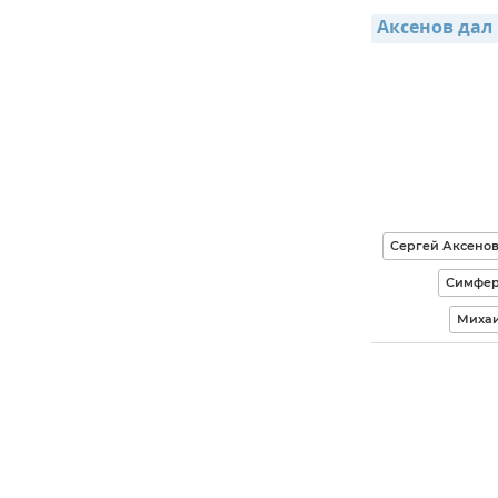
Аксенов дал
Сергей Аксено
Симфер
Михаи