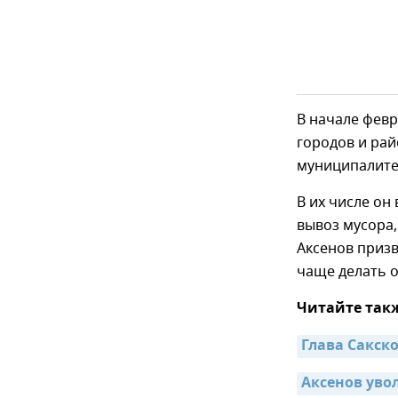
В начале февр
городов и рай
муниципалите
В их числе он
вывоз мусора,
Аксенов призв
чаще делать 
Читайте так
Глава Сакск
Аксенов уво