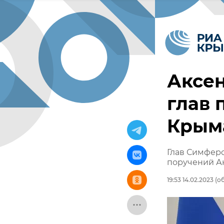
Аксен
глав 
Крым
Глав Симферо
поручений А
19:53 14.02.2023
(об