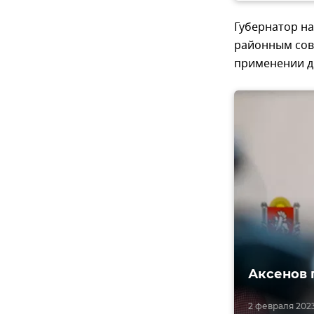
Губернатор н
районным сове
применении д
Аксенов 
2 февраля 2023,