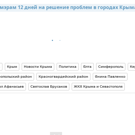
 мэрам 12 дней на решение проблем в городах Крым
в
Крым
Новости Крыма
Политика
Ялта
Симферополь
Ке
опольский район
Красногвардейский район
Янина Павленко
л Афанасьев
Святослав Брусаков
ЖКХ Крыма и Севастополя