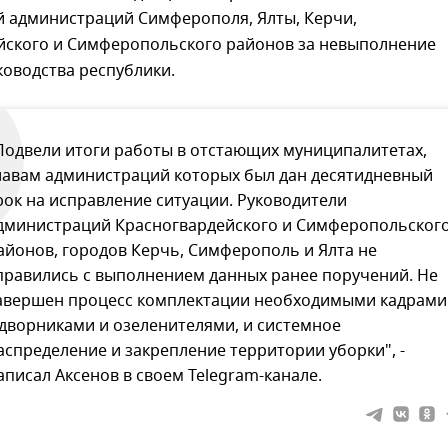
й администраций Симферополя, Ялты, Керчи,
йского и Симферопольского районов за невыполнение
оводства республики.
Подвели итоги работы в отстающих муниципалитетах,
лавам администраций которых был дан десятидневный
рок на исправление ситуации. Руководители
дминистраций Красногвардейского и Симферопольског
айонов, городов Керчь, Симферополь и Ялта не
правились с выполнением данных ранее поручений. Не
авершен процесс комплектации необходимыми кадрами
 дворниками и озеленителями, и системное
аспределение и закрепление территории уборки", -
аписал Аксенов в своем Telegram-канале.