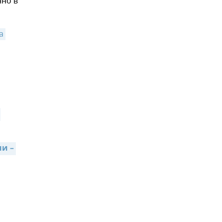
нно в
а 
 – 