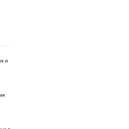
ек и
ия