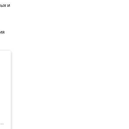
ых и
ия