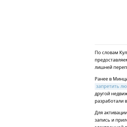
По словам Ку
предоставляем
лишней перепи
Ранее в Минц
запретить лю
другой недвиж
разработали 
Для активаци
запись и при