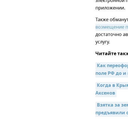
электронной 
приложении.
Также обману
возмещение п
достаточно а
услугу.
Читайте так
Как переофо
поле РФ до и 
Когда в Кры
Аксенов
Взятка за з
предъявили 