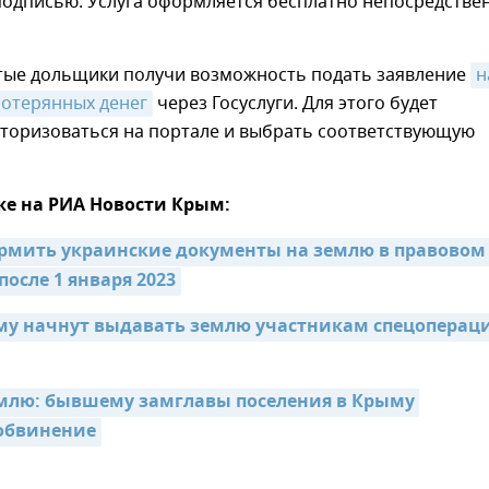
подписью. Услуга оформляется бесплатно непосредстве
тые дольщики получи возможность подать заявление
н
отерянных денег
через Госуслуги. Для этого будет
вторизоваться на портале и выбрать соответствующую
же на РИА Новости Крым:
рмить украинские документы на землю в правовом 
после 1 января 2023
му начнут выдавать землю участникам спецоперации
емлю: бывшему замглавы поселения в Крыму 
обвинение