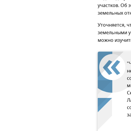
участков. Об
земельных от
Уточняется, ч
земельными у
можно изучит
"
н
с
м
С
Л
с
з