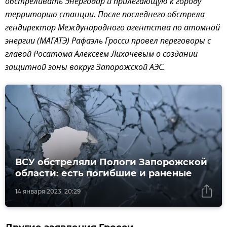
обстреливать Энергодар и прилегающую к городу
территорию станции. После последнего обстрела
гендиректор Международного агентства по атомной
энергии (МАГАТЭ) Рафаэль Гросси провел переговоры с
главой Росатома Алексеем Лихачевым о создании
защитной зоны вокруг Запорожской АЭС.
ВСУ обстреляли Пологи Запорожской
области: есть погибшие и раненые
14 января 2023, 20:29