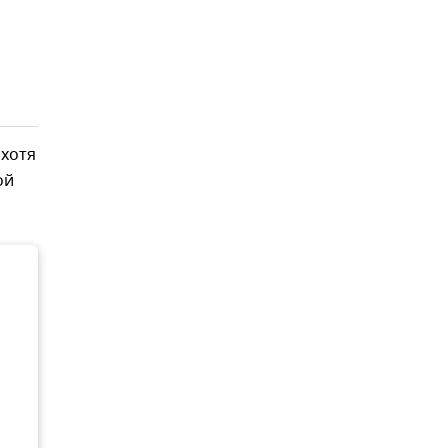
 хотя
ой