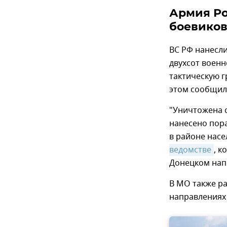
Армия Ро
боевиков
ВС РФ нанесл
двухсот воен
тактическую 
этом сообщил
"Уничтожена 
нанесено пор
в районе насе
ведомстве
, 
Донецком нап
В МО также ра
направлениях 