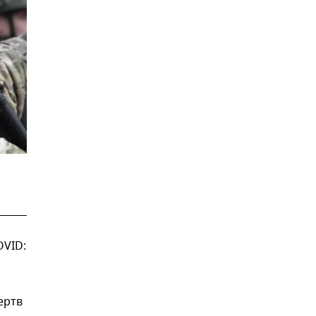
OVID:
ертв