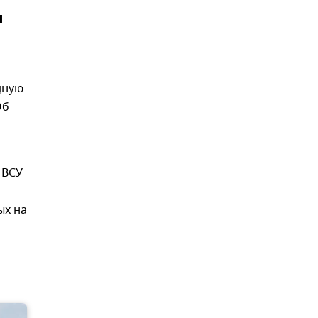
и
дную
Об
 ВСУ
ых на