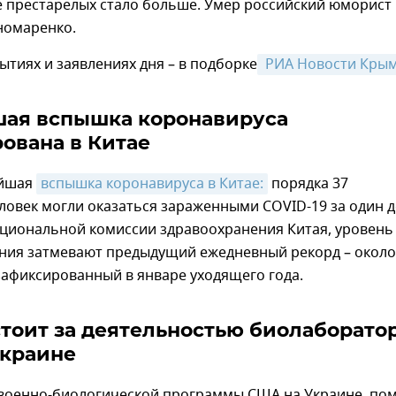
е престарелых стало больше. Умер российский юморист
номаренко.
ытиях и заявлениях дня – в подборке
 РИА Новости Крым
ая вспышка коронавируса
ована в Китае
йшая
вспышка коронавируса в Китае:
порядка 37
овек могли оказаться зараженными COVID-19 за один д
циональной комиссии здравоохранения Китая, уровень
ния затмевают предыдущий ежедневный рекорд – около
зафиксированный в январе уходящего года.
стоит за деятельностью биолаборато
Украине
военно-биологической программы США на Украине, по