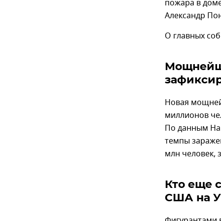
пожара в дом
Александр По
О главных соб
Мощнейш
зафиксир
Новая мощне
миллионов чел
По данным На
темпы зараже
млн человек, 
Кто еще 
США на 
Фигурантами 