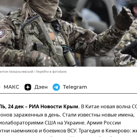
тантин Михальчевский
Перейти в фотобанк
МАКС
Дзен
Telegram
, 24 дек – РИА Новости Крым.
В Китае новая волна C
онов зараженных в день. Стали известны новые имена,
биолабораториями США на Украине. Армия России
тни наемников и боевиков ВСУ. Трагедия в Кемерово: ж