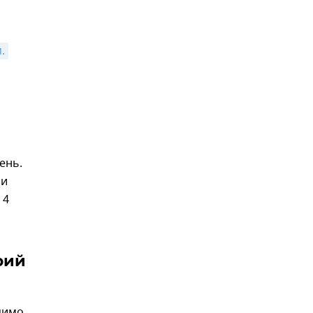
.
ень.
 и
 4
рий
мимо