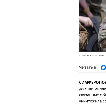
© РИА Новости . Конс
Читать в
СИМФЕРОПОЛЬ
десятки милли
связанные с 
уничтожила со