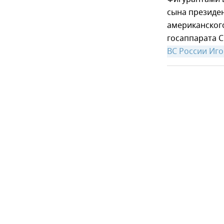
сына президен
американского
госаппарата 
ВС России Иго