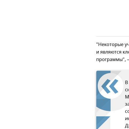
"Некоторые уч
и являются к
программы", –
В
с
М
з
с
и
Д