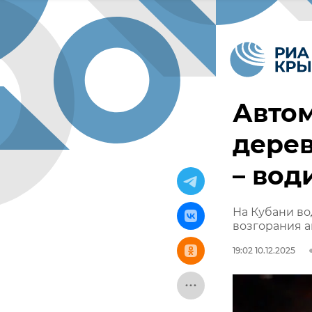
Автом
дерев
– вод
На Кубани во
возгорания а
19:02 10.12.2025