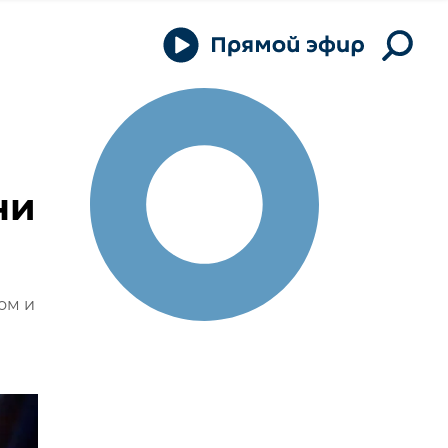
ни
ом и