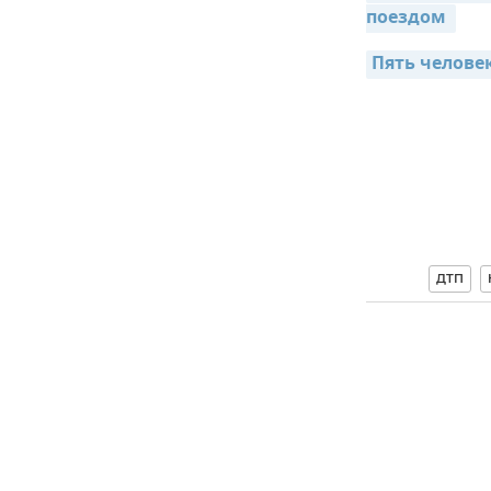
поездом 
Пять челове
ДТП