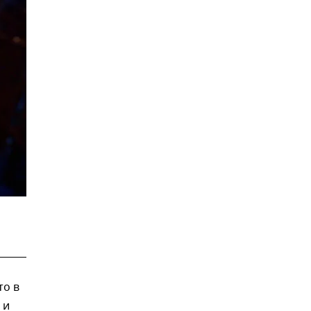
то в
 и