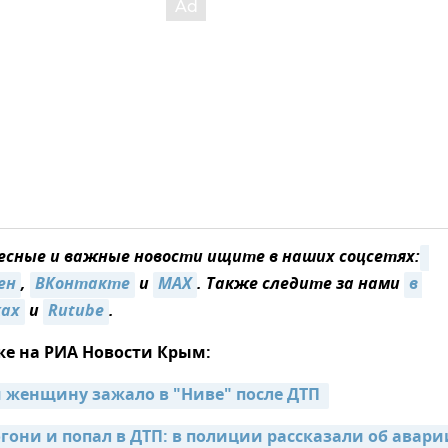
сные и важные новости ищите в наших соцсетях:
ен
,
ВКонтакте
и
MAX
. Также следите за нами
в 
ках
и
Rutube
.
же на РИА Новости Крым:
 женщину зажало в "Ниве" после ДТП 
гони и попал в ДТП: в полиции рассказали об аварии