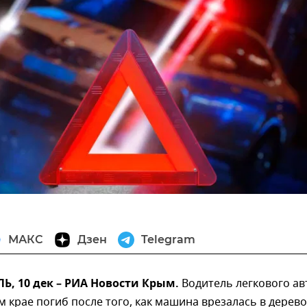
МАКС
Дзен
Telegram
, 10 дек – РИА Новости Крым.
Водитель легкового ав
 крае погиб после того, как машина врезалась в дерево