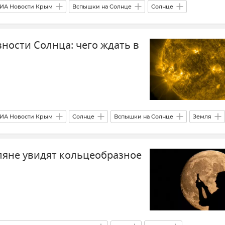
ИА Новости Крым
Вспышки на Солнце
Солнце
ные бури
Метеозависимость
Новости Крыма
Крым
вности Солнца: чего ждать в
ИА Новости Крым
Солнце
Вспышки на Солнце
Земля
Мнения
мляне увидят кольцеобразное