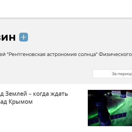
зин
й "Рентгеновская астрономия солнца" Физического
За перио
д Землей – когда ждать
над Крымом