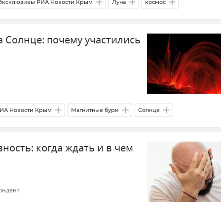
Эксклюзивы РИА Новости Крым
Луна
космос
Солнце: почему участились
ИА Новости Крым
Магнитные бури
Солнце
ос
Земля
Стихия
Мнения
ность: когда ждать и в чем
ондент