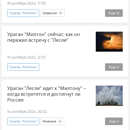
19 октября 2024, 17:59
Ураган "Милтон"
Новости
Еще
12
Топ новостей недели
Крым
Россия
Ураган "Милтон" сейчас: как он
БРИКС
Минздрав Крыма
пережил встречу с "Лесли"
ЧП в парке львов "Тайган" 16 октября 2024 года
Парк львов "Тайган"
15 октября 2024, 12:37
Владимир Путин (политик)
США
Ураган "Милтон"
Еще
4
Украина
Захват храмов УПЦ на Украине
Эксклюзивы РИА Новости Крым
Новости
Церковный раскол на Украине
Ураган "Лесли" идет к "Милтону" –
Погода
Стихия
когда встретятся и достигнут ли
России
14 октября 2024, 20:52
Ураган "Милтон"
Мнения
Еще
5