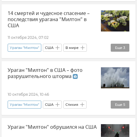
Роман Вильфанд
Природа
Стихия
14 смертей и чудесное спасение –
Эксклюзивы РИА Новости Крым
Новости
последствия урагана "Милтон" в
США
11 октября 2024, 07:02
Ураган "Милтон"
США
В мире
Еще
3
Стихия
Происшествия
Новости
Ураган "Милтон" в США – фото
разрушительного шторма
10 октября 2024, 10:46
Ураган "Милтон"
США
Стихия
Еще
5
Происшествия
В мире
Фото
Ураган "Милтон" обрушился на США
Фотоленты
Погода