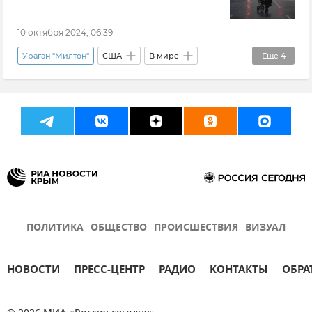
10 октября 2024, 06:39
Ураган "Милтон"
США
В мире
Еще
4
Происшествия
Стихия
Погода
Новости
ПОЛИТИКА
ОБЩЕСТВО
ПРОИСШЕСТВИЯ
ВИЗУАЛ
НОВОСТИ
ПРЕСС-ЦЕНТР
РАДИО
КОНТАКТЫ
ОБРА