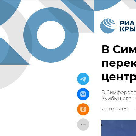
В Сим
пере
цент
В Симферопо
Куйбышева –
21:29 13.11.2025