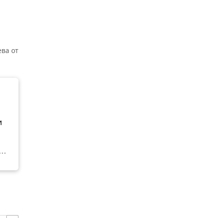
ва от
и