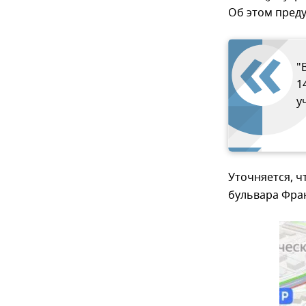
Об этом пред
"
1
у
Уточняется, ч
бульвара Фра