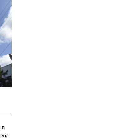
 в
ева.