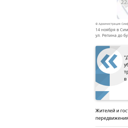
© Администрация Сим
14 ноября в Си
ул. Репина до б
"
у
т
в
Жителей и гос
передвижения 