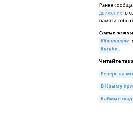
Ранее сообщал
движение
в с
памяти событи
Самые важные
ВКонтакте
Rutube
.
Читайте так
Реверс на м
В Крыму при
Кабмин выде