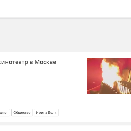
кинотеатр в Москве
джог
Общество
Ирина Волк
нних дел Российской Федерации)
Прокуратура Москвы
Новости