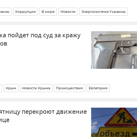
раины
Коррупция
В мире
Новости
Энергосистема Украины
а пойдет под суд за кражу
нов
Крым
Новости Крыма
Происшествия
Евпатория
ятницу перекроют движение
ице