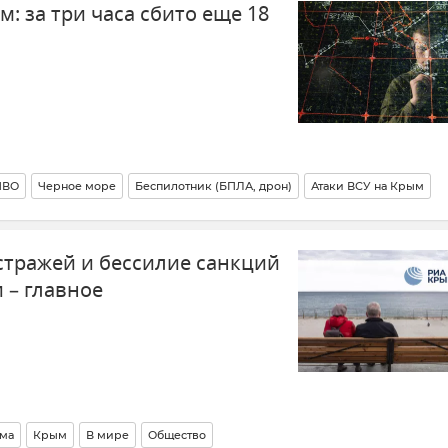
м: за три часа сбито еще 18
ПВО
Черное море
Беспилотник (БПЛА, дрон)
Атаки ВСУ на Крым
сность Республики Крым и Севастополя
Безопасность
стражей и бессилие санкций
 – главное
ма
Крым
В мире
Общество