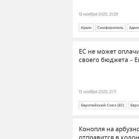
13 ноября 2025, 21:29
Крым
Симферополь
Адми
Новости Крыма
ЕС не может оплач
своего бюджета – 
13 ноября 2025, 21:11
Европейский Союз (ЕС)
Евро
Западная помощь Украине
В
Конопля на арбузно
Замороженные российские ак
отправится в коло