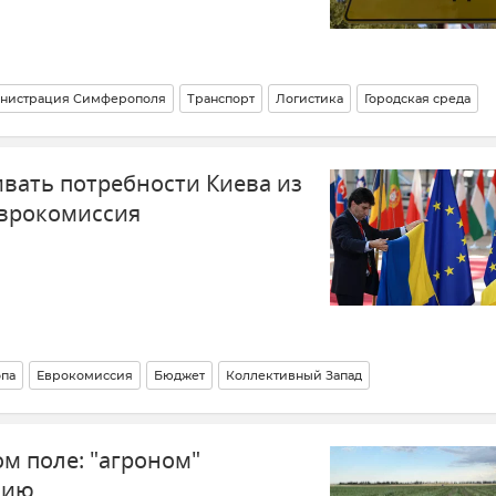
нистрация Симферополя
Транспорт
Логистика
Городская среда
ивать потребности Киева из
Еврокомиссия
па
Еврокомиссия
Бюджет
Коллективный Запад
 мире
Украина
Замороженные активы России
м поле: "агроном"
тивы
Новости
нию