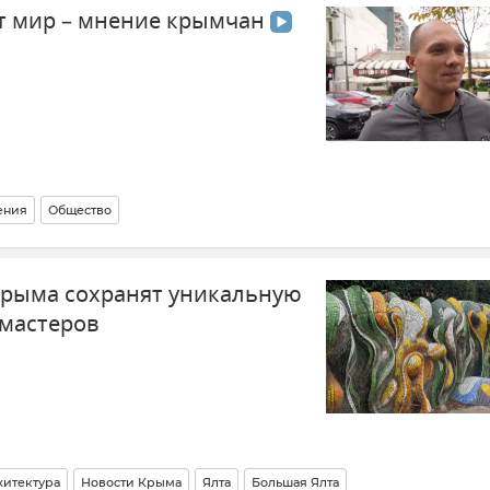
ет мир – мнение крымчан
главой РИА Новости Украина Кириллом Вышинским
ения
Общество
Крыма сохранят уникальную
 мастеров
хитектура
Новости Крыма
Ялта
Большая Ялта