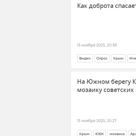
Как доброта спаса
Новости Крыма
Ситуация с 
Срочные новости Крыма
13 ноября 2025, 20:38
Видео
Опрос
Крым
Мн
На Южном берегу 
мозаику советских
13 ноября 2025, 20:27
Крым
ЮБК
мозаика
Ар