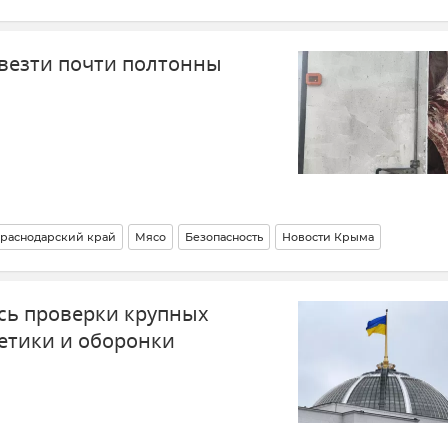
 и Севастополя
Украина
Атаки ВСУ
США
везти почти полтонны
раснодарский край
Мясо
Безопасность
Новости Крыма
сь проверки крупных
етики и оборонки