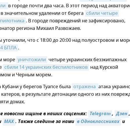
ли 
в городе почти два часа. В этот период над акватор
 в значительном удалении от берега
сбили четыре 
спилотника
. В городе повреждений не зафиксировано,
рнатор региона Михаил Развожаев.
уточнили, что с 18:00 до 20:00 над полуостровом и мо
14 БПЛА
.
м море
уничтожили
четыре украинских безэкипажных
же
сбили 14 украинских беспилотников
над Курской
ымом и Черным морем.
а Кубани у берегов Туапсе была
отражена 
атака украин
катеров, в результате детонации одного из них повреж
пяти домах.
 новости ищите в наших соцсетях:
Telegram
,
Дзен
и
MAX
. Также следите за нами
в Одноклассниках
и