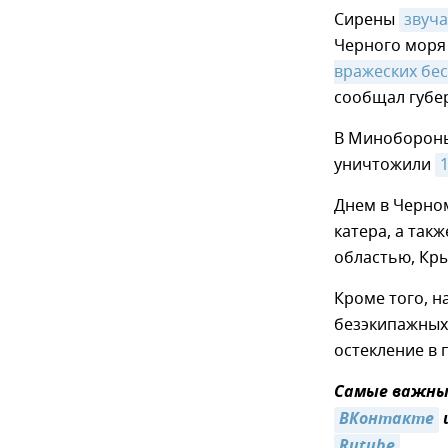
Сирены
звуча
Черного моря
вражеских бе
сообщал губе
В Минобороны 
уничтожили
Днем в Черно
катера, а так
областью, Кр
Кроме того, н
безэкипажных 
остекление в 
Самые важные
ВКонтакте
Rutube
.