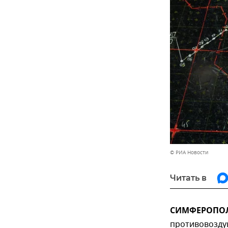
© РИА Новости
Читать в
СИМФЕРОПОЛЬ
противовозду