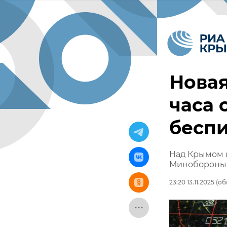
Новая
часа 
бесп
Над Крымом 
Минобороны
23:20 13.11.2025
(обн