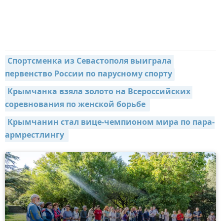
Спортсменка из Севастополя выиграла 
первенство России по парусному спорту
Крымчанка взяла золото на Всероссийских 
соревнования по женской борьбе 
Крымчанин стал вице-чемпионом мира по пара-
армрестлингу 