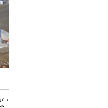
а" в
ким