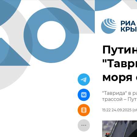
Путин
"Тавр
моря
"Таврида" в 
трассой – Пу
15:22 24.09.2025
(о