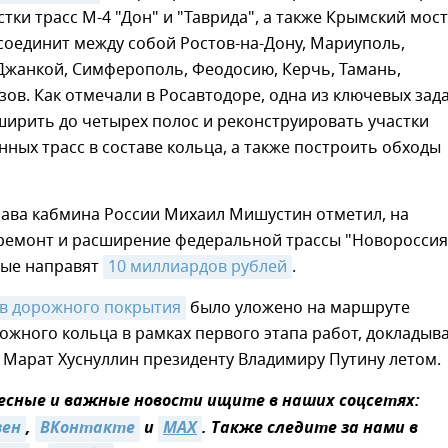
стки трасс М-4 "Дон" и "Таврида", а также Крымский мост
соединит между собой Ростов-на-Дону, Мариуполь,
Джанкой, Симферополь, Феодосию, Керчь, Тамань,
зов. Как отмечали в Росавтодоре, одна из ключевых зад
ширить до четырех полос и реконструировать участки
ных трасс в составе кольца, а также построить обходы
лава кабмина России Михаил Мишустин отметил, на
ремонт и расширение федеральной трассы "Новороссия
ые направят
10 миллиардов рублей
.
в дорожного покрытия
было уложено на маршруте
ожного кольца в рамках первого этапа работ, докладыв
 Марат Хуснуллин президенту Владимиру Путину летом.
сные и важные новости ищите в наших соцсетях:
зен
,
ВКонтакте
и
MAX
. Также следите за нами в