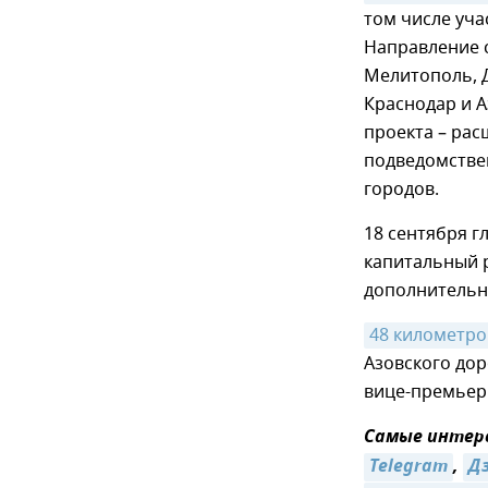
том числе уча
Направление 
Мелитополь, 
Краснодар и А
проекта – рас
подведомствен
городов.
18 сентября г
капитальный 
дополнительн
48 километро
Азовского дор
вице-премьер
Самые интере
Telegram
,
Д