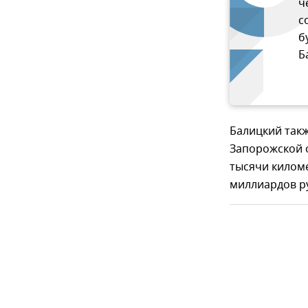
ч
с
б
Б
Балицкий так
Запорожской о
тысячи киломе
миллиардов р