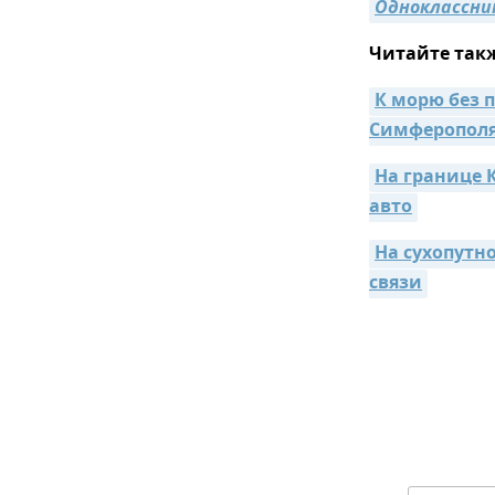
Одноклассни
Читайте так
К морю без 
Симферопол
На границе К
авто
На сухопутн
связи