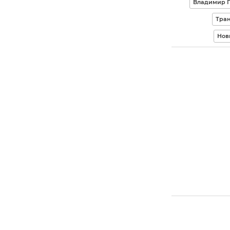
Владимир П
Тран
Нов