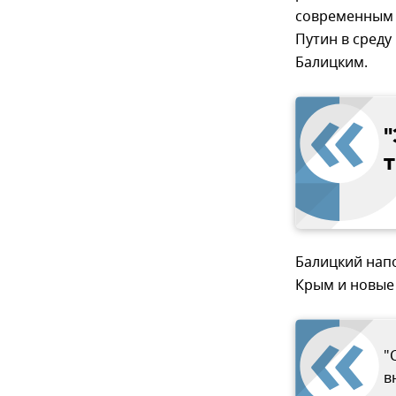
современным 
Путин в среду
Балицким.
т
Балицкий нап
Крым и новые
"
в