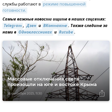
службы работают в
режиме повышенной 
готовности.
Самые важные новости ищите в наших соцсетях:
Telegram
,
Дзен
и
ВКонтакте
. Также следите за
нами в
Одноклассниках
и
Rutube
.
Массовые отключения света
произошли на юге и востоке Крыма
18 сентября 2025, 11:30