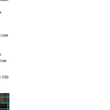
и
ссии
х
стие
 100