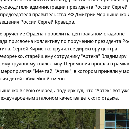
руководителя администрации президента России Сергей
мпредседателя правительства РФ Дмитрий Чернышенко 
вещения России Сергей Кравцов.
е вручение Ордена провели на центральном стадионе
рада присвоена коллективу по поручению президента Ро
ина. Сергей Кириенко вручил ее директору центра
Федоренко, старейшему сотруднику "Артека" Владимиру
сему трудовому коллективу. Церемония прошла в рамка
мероприятия "Мечтай, "Артек", в котором приняли уча
ысяч детей юбилейной смены.
шенко в свою очередь подчеркнул, что "Артек" вот уже
международным эталоном качества детского отдыха.