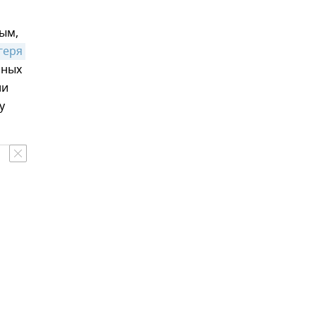
ым,
геря 
ьных
ли
у