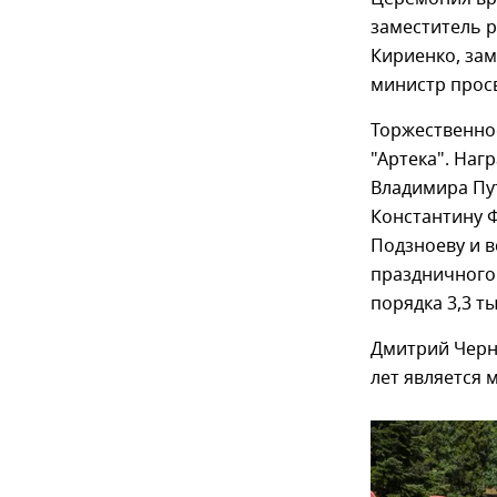
заместитель 
Кириенко, за
министр прос
Торжественно
"Артека". Наг
Владимира Пут
Константину 
Подзноеву и в
праздничного 
порядка 3,3 т
Дмитрий Черны
лет является 