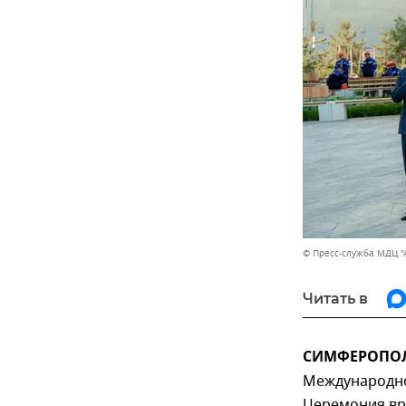
© Пресс-служба МДЦ "
Читать в
СИМФЕРОПОЛЬ
Международног
Церемония вру