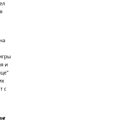
ел
я
на
 игры
я и
нце"
их
т с
те