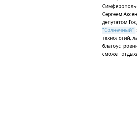
Симферопольс
Сергеем Аксе
депутатом Го
"Солнечный"
технологий, л
благоустроенн
сможет отдыха