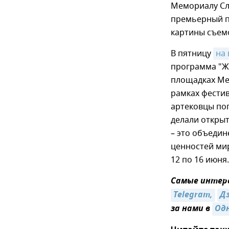
Мемориалу Сла
премьерный пр
картины съем
В пятницу
на 
программа "Ж
площадках Ме
рамках фестив
артековцы пог
делали открыт
– это объедин
ценностей мир
12 по 16 июня.
Самые интере
Telegram,
Д
за нами в
Од