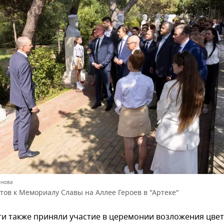
енова
тов к Мемориалу Славы на Аллее Героев в "Артеке"
и также приняли участие в церемонии возложения цвет