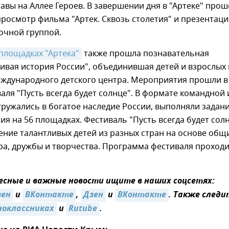
вы на Аллее Героев. В завершении дня в "Артеке" прош
осмотр фильма "Артек. Сквозь столетия" и презентаци
очной группой.
площадках "Артека"
также прошла познавательная
ивая история России", объединившая детей и взрослых 
ждународного детского центра. Мероприятия прошли в
аля "Пусть всегда будет солнце". В формате командной
ружались в богатое наследие России, выполняли задани
ия на 56 площадках. Фестиваль "Пусть всегда будет сол
ение талантливых детей из разных стран на основе общ
а, дружбы и творчества. Программа фестиваля проходи
сные и важные новости ищите в наших соцсетях:
зен
и
ВКонтакте
,
Дзен
и
ВКонтакте
. Также следи
ноклассниках
и
Rutube
.