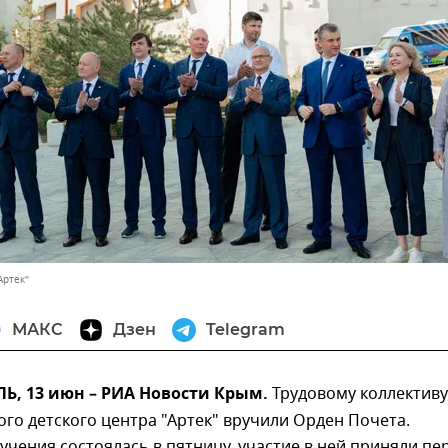
Артек"
МАКС
Дзен
Telegram
, 13 июн – РИА Новости Крым.
Трудовому коллективу
о детского центра "Артек" вручили Орден Почета.
чения состоялась в пятницу, участие в ней приняли пе