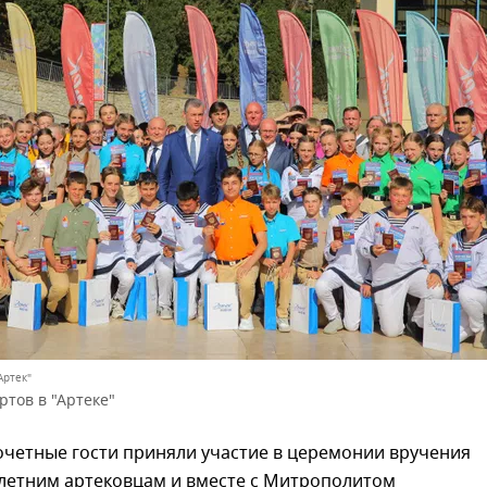
Артек"
тов в "Артеке"
очетные гости приняли участие в церемонии вручения
-летним артековцам и вместе с Митрополитом