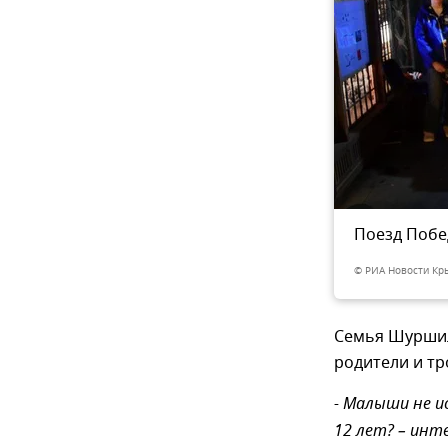
Поезд Поб
8
из 8
© РИА Новости Кр
Семья Шуршил
родители и тр
- Малыши не и
12 лет? – инт