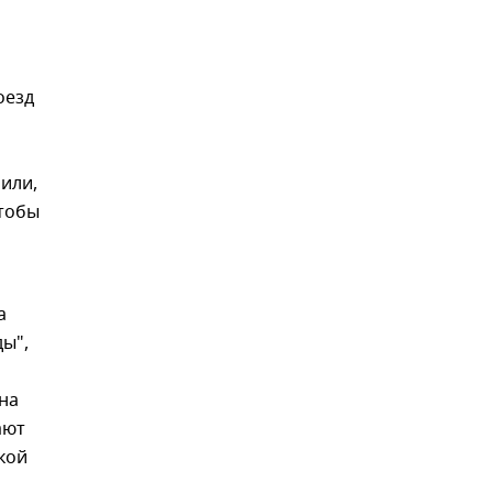
оезд
или,
чтобы
а
ды",
на
ают
кой