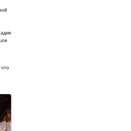
ной
садик
шое
 что