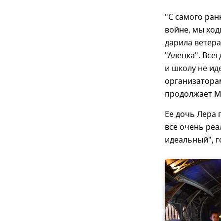
"С самого ран
войне, мы ход
дарила ветера
"Аленка". Всег
и школу не ид
организаторам
продолжает М
Ее дочь Лера 
все очень реа
идеальный", г