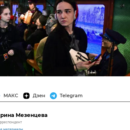
МАКС
Дзен
Telegram
рина Мезенцева
рреспондент
се материалы