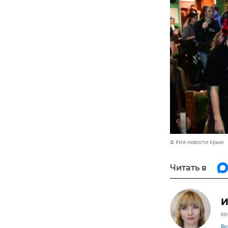
© РИА Новости Крым
Читать в
И
ко
В