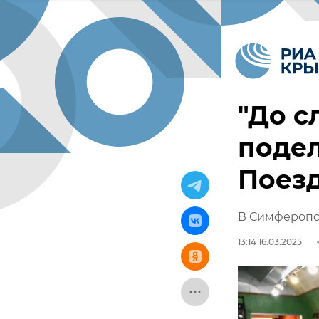
"До с
подел
Поез
В Симферопо
13:14 16.03.2025