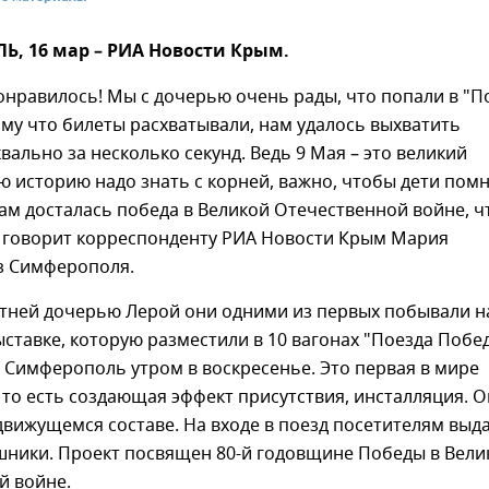
, 16 мар – РИА Новости Крым.
онравилось! Мы с дочерью очень рады, что попали в "П
му что билеты расхватывали, нам удалось выхватить
вально за несколько секунд. Ведь 9 Мая – это великий
ю историю надо знать с корней, важно, чтобы дети помн
ам досталась победа в Великой Отечественной войне, 
- говорит корреспонденту РИА Новости Крым Мария
з Симферополя.
етней дочерью Лерой они одними из первых побывали н
ставке, которую разместили в 10 вагонах "Поезда Побе
 Симферополь утром в воскресенье. Это первая в мире
то есть создающая эффект присутствия, инсталляция. О
вижущемся составе. На входе в поезд посетителям выд
шники. Проект посвящен 80-й годовщине Победы в Вели
й войне.