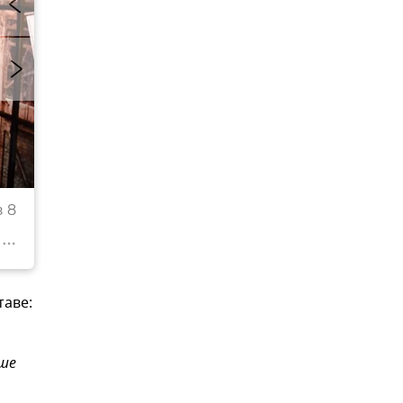
Поезд Победы
 8
© РИА Новости Крым
таве:
рше