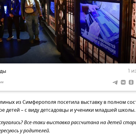
еды
1
из
ым
иных из Симферополя посетила выставку в полном сос
ое детей – с виду детсадовцы и ученики младшей школы.
спугались? Все-таки выставка рассчитана на детей ста
ересуюсь у родителей.