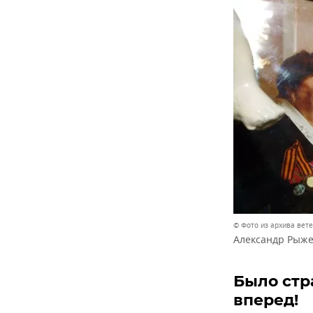
© Фото из архива вет
Александр Рыж
Было стр
вперед!