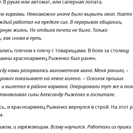
у. В руках или автомат, или саперная лопата.
лю кирками. Невозможно иначе было вырыть окоп. Никто
ждый работал на пределе сил. В перерывах общались,
рную жизнь. Но отдыха почти не было. Только
 как снова в путь.
гались плечом к плечу с товарищами. В боях за столицу
раины красноармеец Рыженко был ранен.
ежду нами разорвалась минометная мина. Меня ранило, –
рович показывает на левое колено. – Осколок прошил
о и вылетел в районе кармана. Оперировали тут же в по
станавливал силы Александр Рыженко в госпитале.
сь, и красноармеец Рыженко вернулся в строй. На этот р
м.
чиком, и заряжающим. Всему научился. Работали из пушки