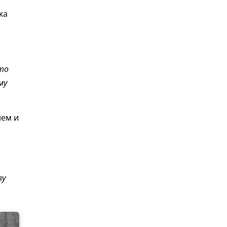
ка
 то
му
нем и
зу