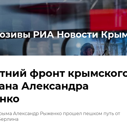
юзивы РИА Новости Кры
тний фронт крымског
ана Александра
нко
Крыма Александр Рыженко прошел пешком путь от
Берлина