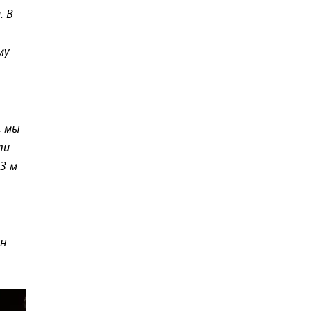
. В
му
, мы
ли
43-м
Он