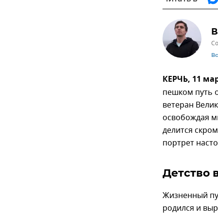
В
Со
В
КЕРЧЬ, 11 ма
пешком путь о
ветеран Велик
освобождая ми
делится скром
портрет наст
Детство 
Жизненный пут
родился и выр