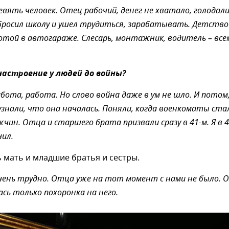
девять человек. Отец рабочий, денег не хватало, голодали
бросил школу и ушел трудиться, зарабатывать. Детство
отой в автогараже. Слесарь, монтажник, водитель – все
 настроение у людей до войны?
абота, работа. Но слово война даже в ум не шло. И потом
 узнали, что она началась. Поняли, когда военкоматы ста
чин. Отца и старшего брата призвали сразу в 41-м. Я в 
чил.
 мать и младшие братья и сестры.
чень трудно. Отца уже на тот момент с нами не было. 
ась только похоронка на него.