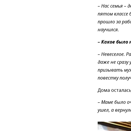
– Нас семья – 
пятом классе 
прошло за раб
научился.
– Какое было
– Невеселое. Р
даже не сразу
призывать муж
повестку полу
Дома осталась
– Маме было о
ушел, а вернул