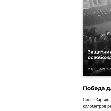
Защитник
освобож
13 февраля 202
Победа д
После Харьков
километров ре