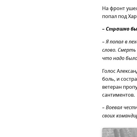
На фронт ушел
попал под Хар
– Страшно бы
– Я попал в п
слово. Смерть
что надо было 
Голос Алексан
боль, и состр
ветеран пропу
сантиментов.
– Воевал честн
своих команди