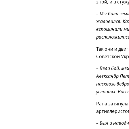
зной, и в стуж
– Мы били зем
жаловался. Ка
вспоминали ми
расположились,
Так они и дви
Советской Ук
– Вели бой, м
Александр Пет
насквозь бедр
условиях. Вос
Рана затянула
артиллеристо
– Был и навод