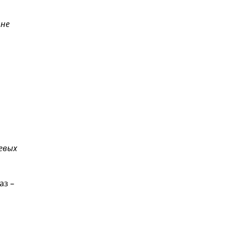
 не
левых
аз –