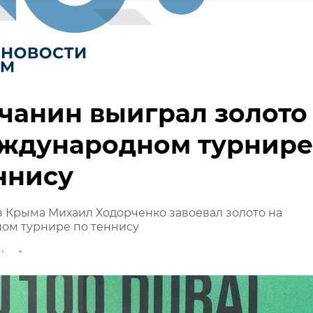
чанин выиграл золото
еждународном турнире
ннису
 Крыма Михаил Ходорченко завоевал золото на
ом турнире по теннису