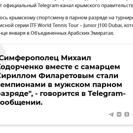
т официальный Telegram-канал крымского правительств
ось крымскому спортсмену в парном разряде на турнир
ной серии ITF World Tennis Tour – Junior J100 Dubai, ко
нце января в Объединенных Арабских Эмиратах.
"Симферополец Михаил
Ходорченко вместе с самарцем
Кириллом Филаретовым стали
чемпионами в мужском парном
азряде", - говорится в Telegram-
сообщении.