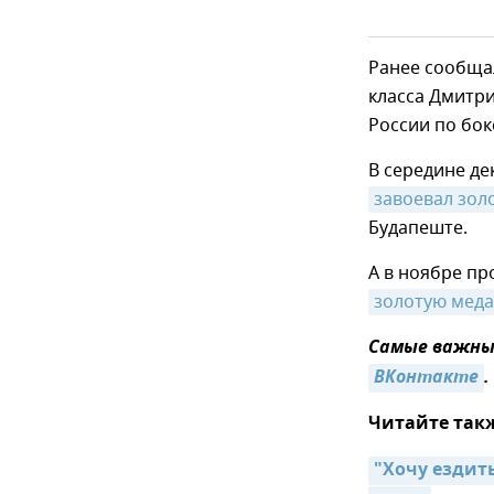
Ранее сообщал
класса Дмитр
России по бок
В середине д
завоевал зол
Будапеште.
А в ноябре п
золотую мед
Самые важные
ВКонтакте
.
Читайте так
"Хочу ездить