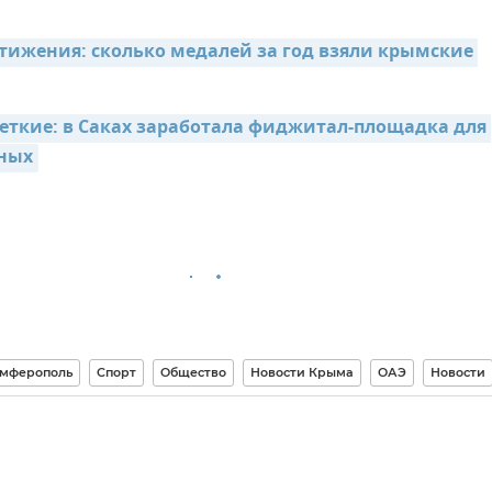
тижения: сколько медалей за год взяли крымские 
еткие: в Саках заработала фиджитал-площадка для 
ных
мферополь
Спорт
Общество
Новости Крыма
ОАЭ
Новости