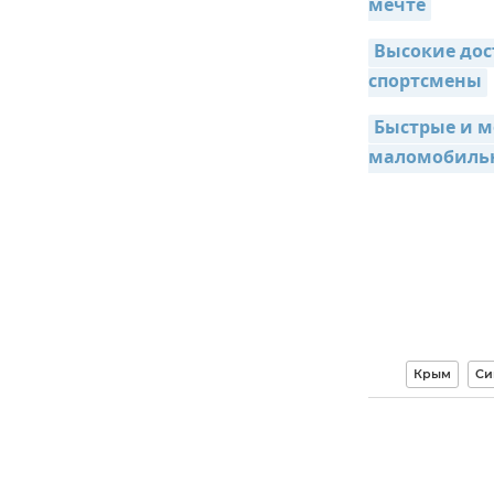
мечте
Высокие дос
спортсмены
Быстрые и м
маломобиль
Крым
Си