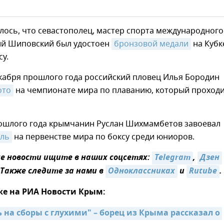
ось, что севастополец, мастер спорта международного
ий Шиповский был удостоен
бронзовой медали
на Кубк
су.
екабря прошлого года российский пловец Илья Бородин
ото
на чемпионате мира по плаванию, который проходи
рошлого года крымчанин Руслан Шихмамбетов завоевал
аль
на первенстве мира по боксу среди юниоров.
 новости ищите в наших соцсетях:
Telegram
,
Дзен
 Также следите за нами в
Одноклассниках
и
Rutube
.
же на РИА Новости Крым:
 на сборы с глухими" – борец из Крыма рассказал о 