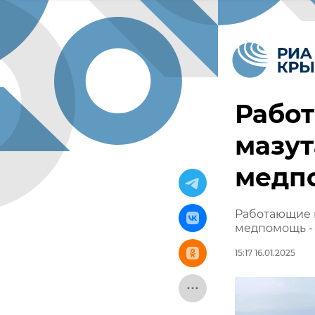
Рабо
мазут
медп
Работающие н
медпомощь -
15:17 16.01.2025