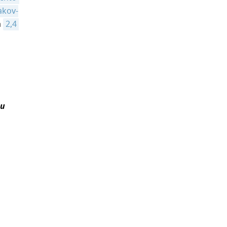
akov-
а
2,4 
и