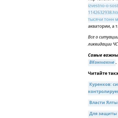
izvestno-o-sos
1142632938.ht
тысячи тонн м
акватории, а 
Все о ситуаци
ликвидации ЧС
Самые важные
ВКонтакте
.
Читайте так
Куренков: си
контролируе
Власти Ялты
Для защиты 