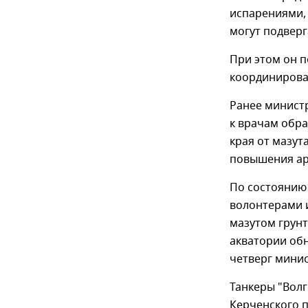
испарениями, 
могут подверг
При этом он п
координирова
Ранее минист
к врачам обр
края от мазут
повышения ар
По состоянию
волонтерами и
мазутом грунт
акватории обн
четверг мини
Танкеры "Волг
Керченского 