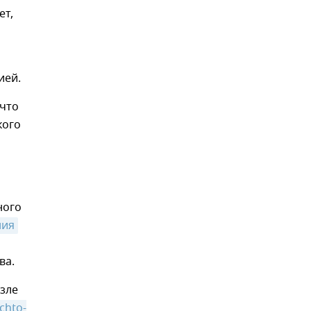
ет,
ией.
 что
кого
ного
ния
ва.
озле
chto-