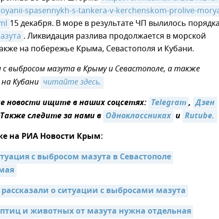
toyanii-spasennykh-s-tankera-v-kerchenskom-prolive-mory
ml
15 декабря. В море в результате ЧП вылилось порядк
азута
. Ликвидация разлива продолжается в морской
также на побережье Крыма, Севастополя и Кубани.
и с выбросом мазута в Крыму и Севастополе, а также
 на Кубани
читайте здесь.
 новости ищите в наших соцсетях:
Telegram
,
Дзен
 Также следите за нами в
Одноклассниках
и
Rutube.
же на РИА Новости Крым:
туация с выбросом мазута в Севастополе 
мая
 рассказали о ситуации с выбросами мазута
птиц и животных от мазута нужна отдельная 