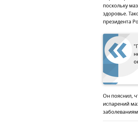
поскольку маз
здоровье. Так
президента Р
"
н
о
Он пояснил, ч
испарений ма
заболеваниям