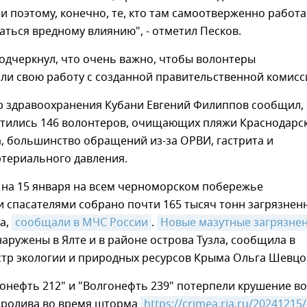
и поэтому, конечно, те, кто там самоотверженно работа
аться вредному влиянию", - отметил Песков.
одчеркнул, что очень важно, чтобы волонтеры
ли свою работу с созданной правительственной комисс
р здравоохранения Кубани Евгений Филиппов сообщил,
атились 146 волонтеров, очищающих пляжи Краснодарс
а, большинство обращений из-за ОРВИ, гастрита и
териального давления.
 на 15 января на всем черноморском побережье
 спасателями собрано почти 165 тысяч тонн загрязнен
а,
сообщали в МЧС России
.
Новые мазутные загрязне
аружены в Ялте и в районе острова Тузла, сообщила в
стр экологии и природных ресурсов Крыма Ольга Шевцо
онефть 212" и "Волгонефть 239" потерпели крушение в
пролива во время шторма
https://crimea.ria.ru/20241215/