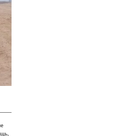
ие
ощь,