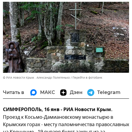
© РИА Новости Крым . Александр Полегенько
Перейти в фотобанк
Читать в
МАКС
Дзен
Telegram
СИМФЕРОПОЛЬ, 16 янв - РИА Новости Крым.
Проезд к Косьмо-Дамиановскому монастырю в
Крымских горах - месту паломничества православных
на Крещение - 19 января будет закрыт из-за