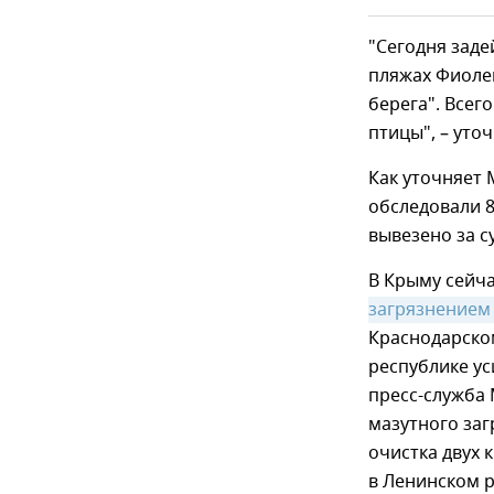
"Сегодня заде
пляжах Фиолен
берега". Всег
птицы", – уто
Как уточняет
обследовали 8
вывезено за с
В Крыму сейч
загрязнением
Краснодарском
республике ус
пресс-служба 
мазутного заг
очистка двух 
в Ленинском 