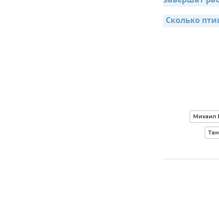
завершат ра
Сколько пти
Михаил 
Тан