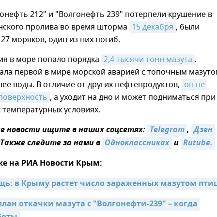
онефть 212" и "Волгонефть 239" потерпели крушение в
нского пролива во время шторма
15 декабря
, были
27 моряков, один из них погиб.
ия в море попало порядка
2,4 тысячи тонн мазута
.
ала первой в мире морской аварией с топочным мазуто
ее воды. В отличие от других нефтепродуктов,
он не 
 поверхность
, а уходит на дно и может подниматься при
 температурных условиях.
 новости ищите в наших соцсетях:
Telegram
,
Дзен
 Также следите за нами в
Одноклассниках
и
Rutube.
же на РИА Новости Крым:
ь: в Крыму растет число зараженных мазутом пти
лан откачки мазута с "Волгонефти-239" – когда 