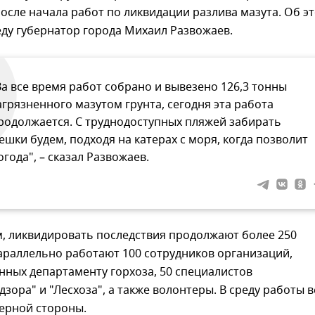
осле начала работ по ликвидации разлива мазута. Об э
ду губернатор города Михаил Развожаев.
За все время работ собрано и вывезено 126,3 тонны
агрязненного мазутом грунта, сегодня эта работа
родолжается. С труднодоступных пляжей забирать
ешки будем, подходя на катерах с моря, когда позволит
огода", – сказал Развожаев.
м, ликвидировать последствия продолжают более 250
араллельно работают 100 сотрудников организаций,
ных департаменту горхоза, 50 специалистов
зора" и "Лесхоза", а также волонтеры. В среду работы в
верной стороны.