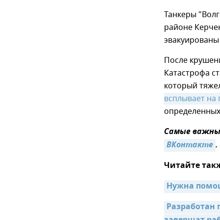
Танкеры "Волг
районе Керче
эвакуированы 
После крушен
Катастрофа ст
который тяжел
всплывает на
определенных
Самые важные
ВКонтакте
.
Читайте так
Нужна помощ
Разработан п