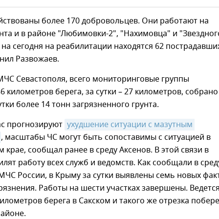
йствованы более 170 добровольцев. Они работают на
та и в районе "Любимовки-2", "Нахимовца" и "Звездног
о на сегодня на реабилитации находятся 62 пострадавши
чнил Развожаев.
 МЧС Севастополя, всего мониторинговые группы
6 километров берега, за сутки – 27 километров, собрано
утки более 14 тонн загрязненного грунта.
ас прогнозируют
ухудшение ситуации с мазутным 
, масштабы ЧС могут быть сопоставимы с ситуацией в
 крае, сообщал ранее в среду Аксенов. В этой связи в
илят работу всех служб и ведомств. Как сообщали в сред
МЧС России, в Крыму за сутки выявлены семь новых фак
рязнения. Работы на шести участках завершены. Ведетс
километров берега в Сакском и такого же отрезка побер
районе.