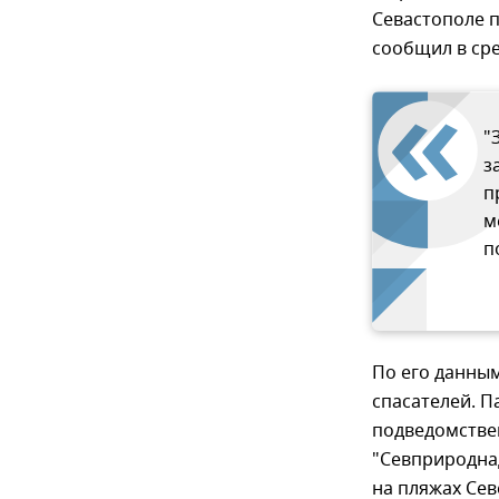
Севастополе п
сообщил в сре
"
з
п
м
п
По его данны
спасателей. П
подведомствен
"Севприроднад
на пляжах Се