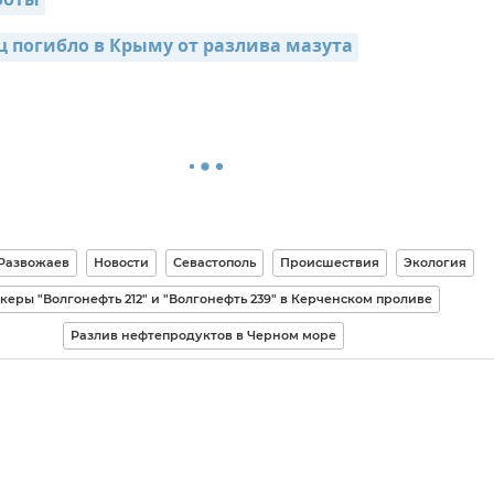
боты
ц погибло в Крыму от разлива мазута
Развожаев
Новости
Севастополь
Происшествия
Экология
керы "Волгонефть 212" и "Волгонефть 239" в Керченском проливе
Разлив нефтепродуктов в Черном море