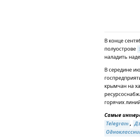
В конце сентя
полуострове
наладить наде
В середине и
госпредприят
крымчан на ха
ресурсоснабж
горячих лини
Самые интере
Telegram
,
Д
Одноклассни