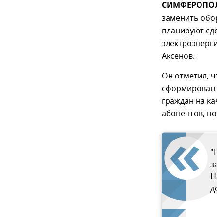
СИМФЕРОПОЛЬ
заменить обо
планируют сде
электроэнерги
Аксенов.
Он отметил, ч
сформирован д
граждан на ка
абонентов, п
"
з
Н
д