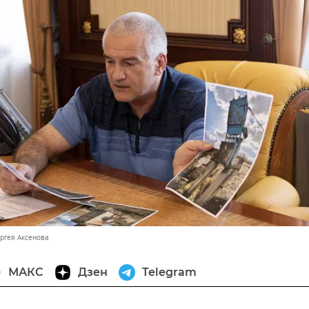
ергея Аксенова
МАКС
Дзен
Telegram