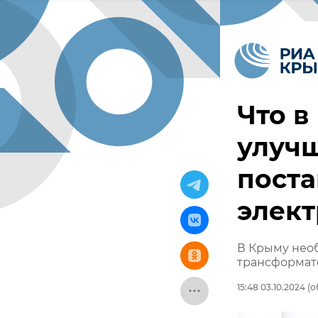
Что в
улучш
пост
элек
В Крыму нео
трансформат
15:48 03.10.2024
(о