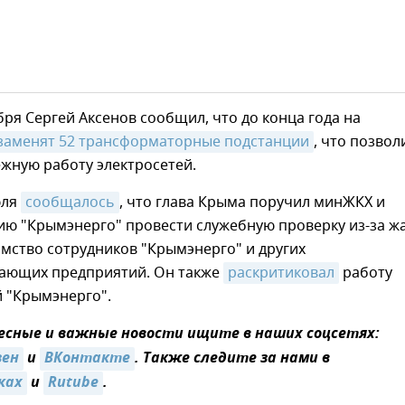
бря Сергей Аксенов сообщил, что до конца года на
заменят 52 трансформаторные подстанции
, что позвол
жную работу электросетей.
юля
сообщалось
, что глава Крыма поручил минЖКХ и
ию "Крымэнерго" провести служебную проверку из-за ж
мство сотрудников "Крымэнерго" и других
ающих предприятий. Он также
раскритиковал
работу
й "Крымэнерго".
сные и важные новости ищите в наших соцсетях:
зен
и
ВКонтакте
. Также следите за нами в
ках
и
Rutube
.