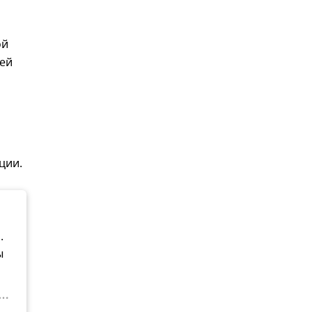
ой
гей
ции.
.
ы