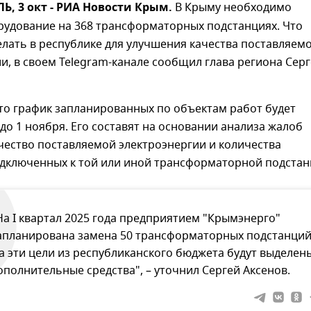
, 3 окт - РИА Новости Крым.
В Крыму необходимо
рудование на 368 трансформаторных подстанциях. Что
лать в республике для улучшения качества поставляем
и, в своем Telegram-канале сообщил глава региона Сер
то график запланированных по объектам работ будет
о 1 ноября. Его составят на основании анализа жалоб
чество поставляемой электроэнергии и количества
одключенных к той или иной трансформаторной подстан
На I квартал 2025 года предприятием "Крымэнерго"
апланирована замена 50 трансформаторных подстанций
а эти цели из республиканского бюджета будут выделен
ополнительные средства", – уточнил Сергей Аксенов.