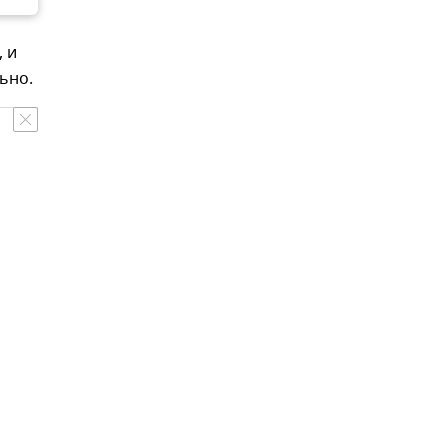
 и
ьно.