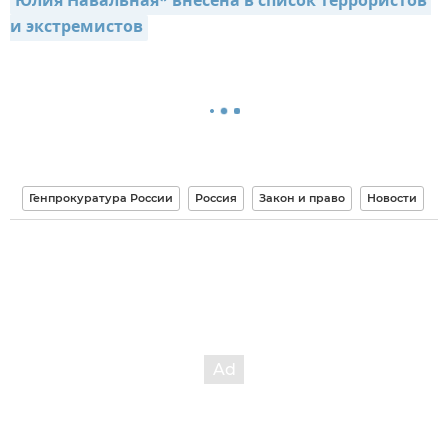
Юлия Навальная* внесена в список террористов 
и экстремистов
Генпрокуратура России
Россия
Закон и право
Новости