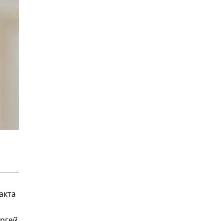
акта
ергей