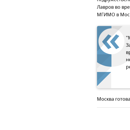
Лавров во вр
МГИМО в Мос
"
З
в
н
р
Москва готова