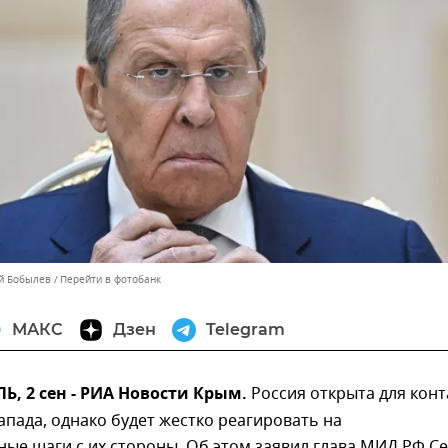
ей Бобылев
Перейти в фотобанк
МАКС
Дзен
Telegram
 2 сен - РИА Новости Крым.
Россия открыта для конт
апада, однако будет жестко реагировать на
ые шаги с их стороны. Об этом заявил глава МИД РФ С