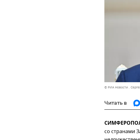
© РИА Новости . Серг
Читать в
СИМФЕРОПОЛЬ,
со странами З
недружественн