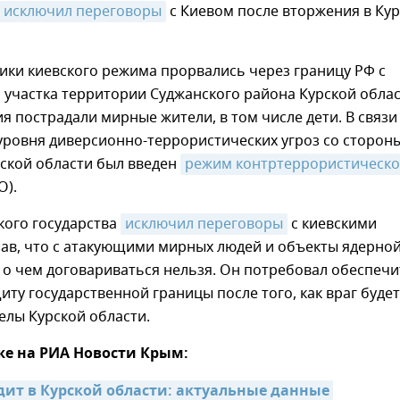
исключил переговоры
с Киевом после вторжения в Ку
вики киевского режима прорвались через границу РФ с
 участка территории Суджанского района Курской облас
я пострадали мирные жители, в том числе дети. В связи
ровня диверсионно-террористических угроз со сторон
рской области был введен
режим контртеррористическо
О).
кого государства
исключил переговоры
с киевскими
зав, что с атакующими мирных людей и объекты ядерно
 о чем договариваться нельзя. Он потребовал обеспечи
ту государственной границы после того, как враг будет
елы Курской области.
же на РИА Новости Крым:
дит в Курской области: актуальные данные 