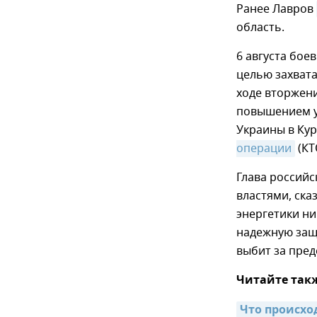
Ранее Лавров
область.
6 августа бое
целью захвата
ходе вторжени
повышением у
Украины в Ку
операции
(КТ
Глава российс
властями, ска
энергетики ни
надежную защи
выбит за пред
Читайте так
Что происхо