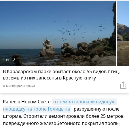
1
из 2
В Караларском парке обитает около 55 видов птиц,
восемь из них занесены в Красную книгу
© Минприроды Крыма
Ранее в Новом Свете
отремонтировали видовую 
площадку на тропе Голицына
, разрушенную после
шторма. Строители демонтировали более 25 метров
поврежденного железобетонного покрытия тропы,