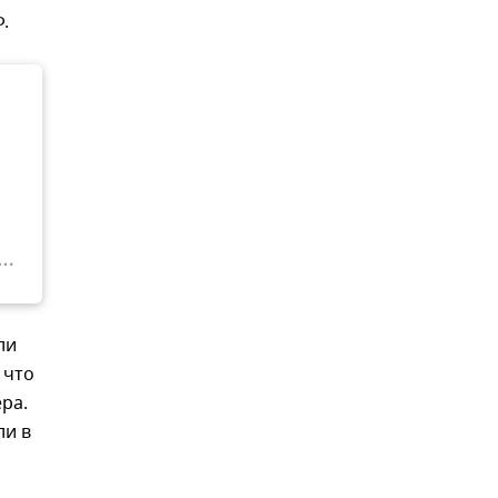
.
ли
, что
ра.
ли в