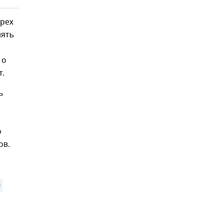
трех
нять
 о
т.
ь
о
ов.
 