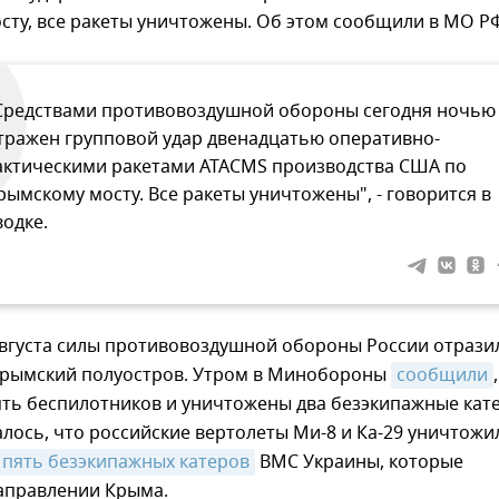
ту, все ракеты уничтожены. Об этом сообщили в МО РФ
Средствами противовоздушной обороны сегодня ночью
тражен групповой удар двенадцатью оперативно-
актическими ракетами ATACMS производства США по
рымскому мосту. Все ракеты уничтожены", - говорится в
водке.
августа силы противовоздушной обороны России отрази
 Крымский полуостров. Утром в Минобороны
сообщили
ть беспилотников и уничтожены два безэкипажные кате
ось, что российские вертолеты Ми-8 и Ка-29 уничтожи
пять безэкипажных катеров
ВМС Украины, которые
направлении Крыма.