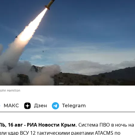
/John Hamilton
МАКС
Дзен
Telegram
, 16 авг - РИА Новости Крым.
Система ПВО в ночь на
или удар ВСУ 12 тактическими ракетами ATACMS по