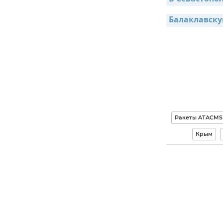
Балаклавску
Ракеты ATACMS
Крым