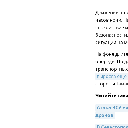
Движение по 
часов ночи. Н
спокойствие и
безопасности.
ситуации на 
На фоне длите
очереди. По д
транспортных 
выросла еще
стороны Таман
Читайте так
Атака ВСУ на
дронов
В Севастопо