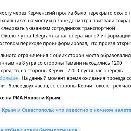
мосту через Керченский пролив было перекрыто около 
аходящихся на мосту и в зоне досмотра призвали сохра
 следовать указаниям сотрудников транспортной
 Около 7 утра Telegram-канал оперативной информации
мостовом переходе проинформировал, что проезд откры
льного ограничения с обеих сторон моста образовалис
анным на 8 утра со стороны Тамани находились 1200
средств, со стороны Керчи – 720. Спустя час очередь
 больше
. На данный момент время ожидания проезда с
и - более двух часов, со стороны Керчи - около трех час
же на РИА Новости Крым:
 Крым и Севастополь: что известно о ночном налете
ле отбили атаку беспилотников  