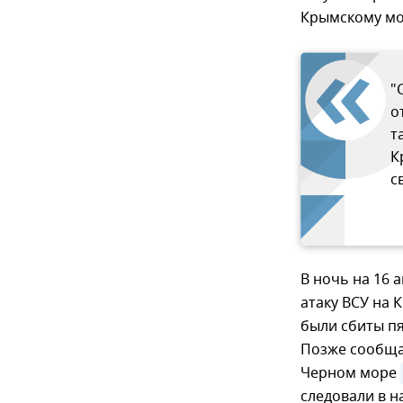
Крымскому мос
"
о
т
К
с
В ночь на 16 
атаку ВСУ на
были сбиты пя
Позже сообщал
Черном море
следовали в 