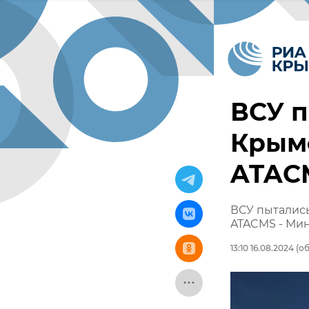
ВСУ п
Крымс
ATAC
ВСУ пытались
ATACMS - Ми
13:10 16.08.2024
(об