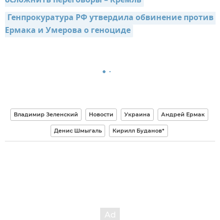
осложнить переговоры – Кремль
Генпрокуратура РФ утвердила обвинение против 
Ермака и Умерова о геноциде
Владимир Зеленский
Новости
Украина
Андрей Ермак
Денис Шмыгаль
Кирилл Буданов*