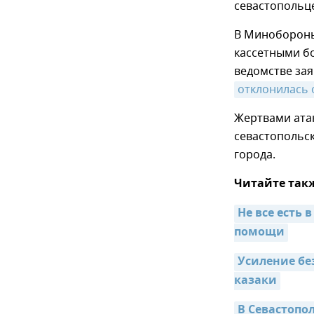
севастопольце
В Минобороны 
кассетными б
ведомстве зая
отклонилась 
Жертвами ата
севастопольс
города.
Читайте так
Не все есть 
помощи
Усиление без
казаки
В Севастопо