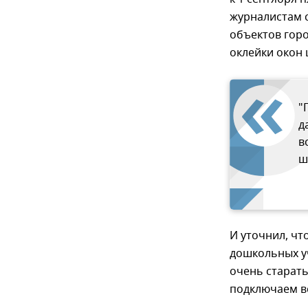
журналистам 
объектов горо
оклейки окон 
"
д
в
ш
И уточнил, чт
дошкольных у
очень старать
подключаем вс