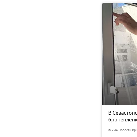
тсадов оклеивают
В Севастоп
4
из 4
бронеплен
© РИА Новости Кр