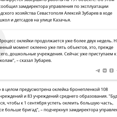
сообщил замдиректора управления по эксплуатации
дского хозяйства Севастополя Алексей Зубарев в ходе
школ и детсадов на улице Казачья.
Процесс оклейки продолжается уже более двух недель. Н
анный момент оклеено уже пять объектов, это, прежде
сего, дошкольные учреждения. Сейчас уже приступаем к
колам", – сказал Зубарев.
о в целом предусмотрена оклейка бронепленкой 108
чреждений и 83 учреждений среднего образования. "Бу
ся, чтобы к 1 сентября успеть оклеить большую часть,
е больше бригад", – подчеркнул замдиректора управле