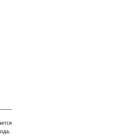
ается
ода,