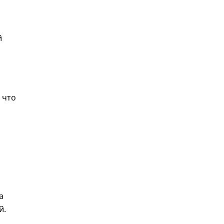
й
 что
а
й.