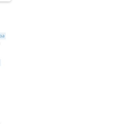
за 
ы
е