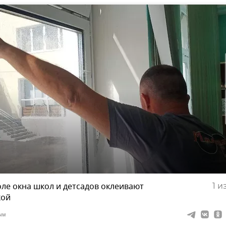
оле окна школ и детсадов оклеивают
1
из
кой
ым