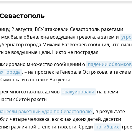
 Севастополь
ницу, 2 августа, ВСУ атаковали Севастополь ракетами
6 мск была объявлена воздушная тревога, а затем и
угро
Губернатор города Михаил Развожаев сообщил, что сил
ыре воздушные цели. Никто не пострадал.
иксировано множество сообщений о
падении обломков 
ах города
, – на проспекте Генерала Острякова, а также в
Симонка и в поселке Учкуевка.
рех многоэтажных домов
эвакуировали
на время
асти сбитой ракеты.
нанесли ракетный удар по Севастополю
, в результате
бли четыре человека, включая двоих детей, десятки
ения различной степени тяжести. Среди
погибших 
тро