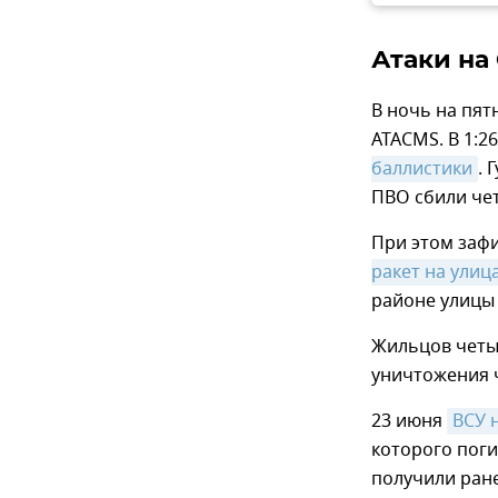
Атаки на
В ночь на пят
ATACMS. В 1:2
баллистики
. 
ПВО сбили чет
При этом заф
ракет на улиц
районе улицы 
Жильцов четы
уничтожения ч
23 июня
ВСУ 
которого поги
получили ран