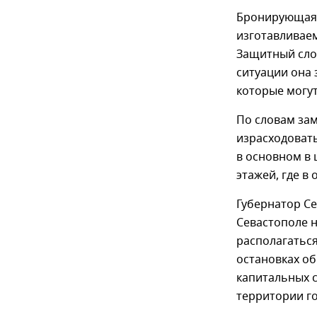
Бронирующая 
изготавливае
Защитный слой
ситуации она 
которые могут
По словам зам
израсходовать
в основном в 
этажей, где в
Губернатор С
Севастополе н
располагаться
остановках об
капитальных с
территории го