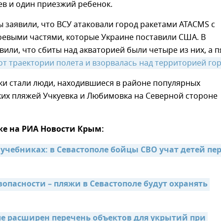
в и один приезжий ребенок.
заявили, что ВСУ атаковали город ракетами ATACMS с
оевыми частями, которые Украине поставили США. В
вили, что сбиты над акваторией были четыре из них, а п
от траектории полета и взорвалась над территорией го
ки стали люди, находившиеся в районе популярных
ких пляжей Учкуевка и Любимовка на Северной стороне
же на РИА Новости Крым:
в учебниках: в Севастополе бойцы СВО учат детей пер
опасности – пляжи в Севастополе будут охранять 
ле расширен перечень объектов для укрытий при 