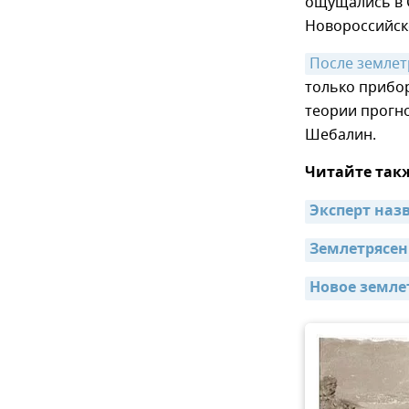
ощущались в 
Новороссийск
После землет
только прибор
теории прогн
Шебалин.
Читайте так
Эксперт наз
Землетрясен
Новое земле