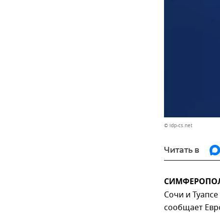
© idp-cs.net
Читать в
СИМФЕРОПОЛЬ
Сочи и Туапсе
сообщает Евр