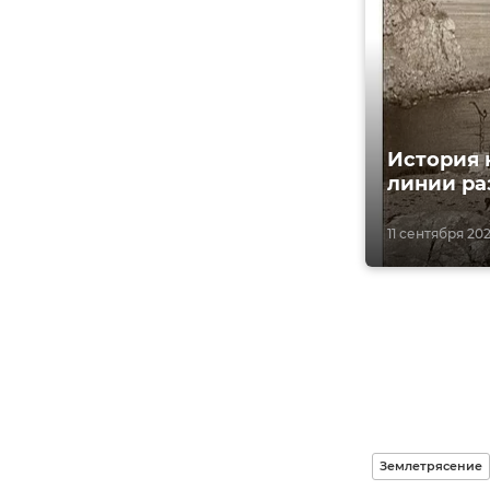
История 
линии ра
11 сентября 202
Землетрясение