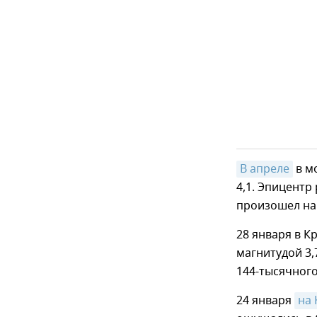
В апреле
в м
4,1. Эпицентр
произошел на 
28 января в К
магнитудой 3,
144-тысячног
24 января
на 