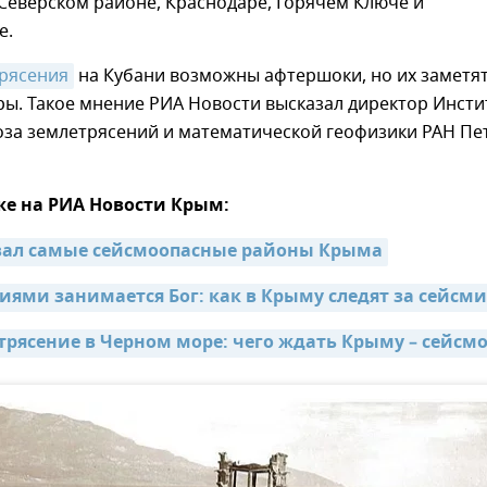
Северском районе, Краснодаре, Горячем Ключе и
е.
рясения
на Кубани возможны афтершоки, но их заметя
ы. Такое мнение РИА Новости высказал директор Инсти
оза землетрясений и математической геофизики РАН Пе
же на РИА Новости Крым:
вал самые сейсмоопасные районы Крыма
иями занимается Бог: как в Крыму следят за сейсм
трясение в Черном море: чего ждать Крыму – сейсм