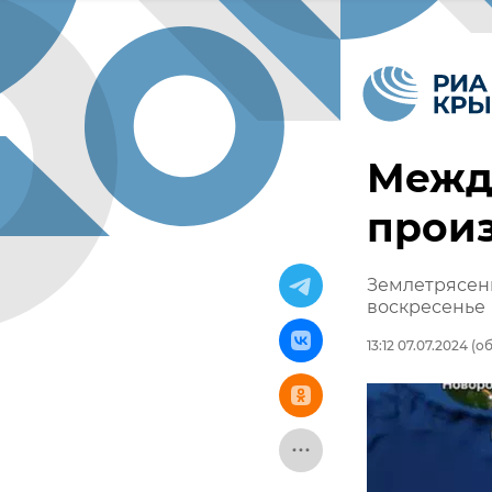
Между
прои
Землетрясени
воскресенье
13:12 07.07.2024
(об