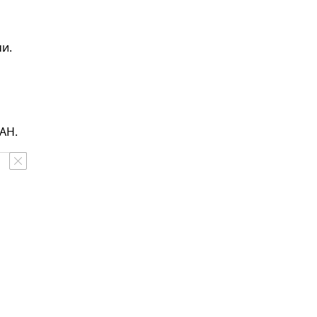
чи.
АН.