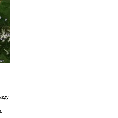
ежду
.