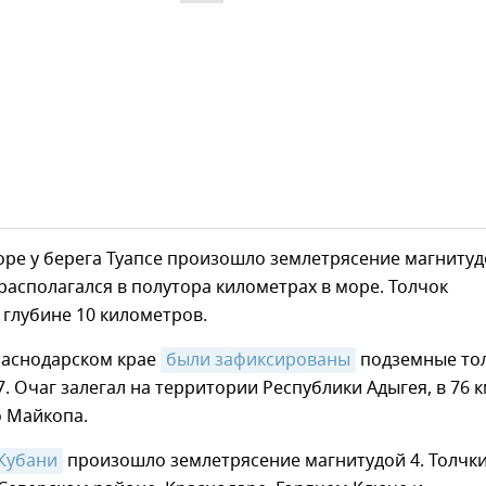
оре у берега Туапсе произошло землетрясение магниту
 располагался в полутора километрах в море. Толчок
глубине 10 километров.
раснодарском крае
были зафиксированы
подземные то
7. Очаг залегал на территории Республики Адыгея, в 76 к
о Майкопа.
Кубани
произошло землетрясение магнитудой 4. Толчк