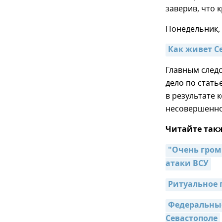
заверив, что
Понедельник, 
Как живет С
Главным след
дело по стать
в результате 
несовершенно
Читайте так
"Очень громк
атаки ВСУ
Ритуальное 
Федеральные
Севастополе