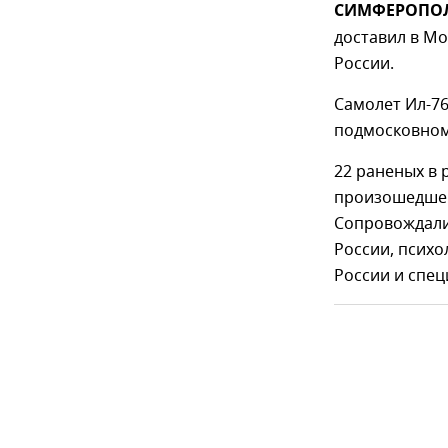
СИМФЕРОПОЛЬ
доставил в М
России.
Самолет Ил-76
подмосковном
22 раненых в 
произошедшей
Сопровождали
России, псих
России и спе