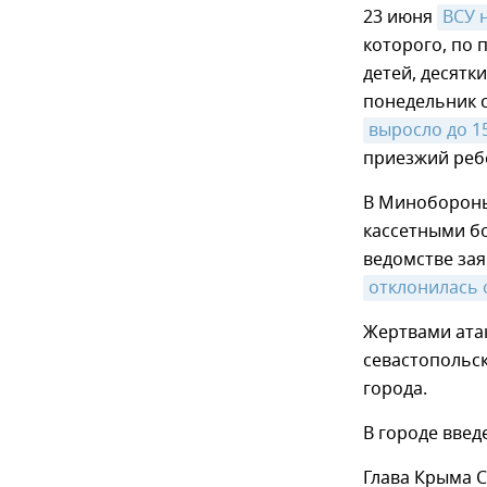
23 июня
ВСУ 
которого, по 
детей, десятк
понедельник с
выросло до 1
приезжий реб
В Минобороны 
кассетными б
ведомстве зая
отклонилась 
Жертвами ата
севастопольс
города.
В городе вве
Глава Крыма 