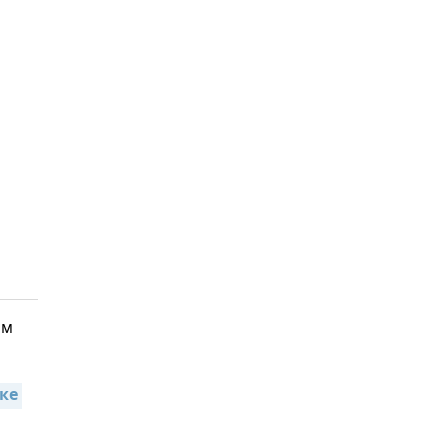
ом
ке 