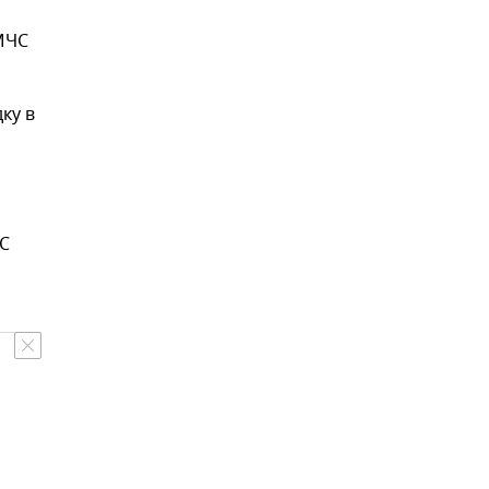
МЧС
ку в
ЧС