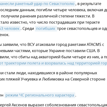
нанесли ракетный удар по Севастополю
, в результате
последним данным, погибли четыре человека, включая д
и получили ранения различной степени тяжести. В
тало известно, что число пострадавших при теракте
53 человек
. Среди
погибших 
трое севастопольцев и од
енок.
заявили, что ВСУ атаковали город ракетами ATACMS с
оевыми частями, которые Украине поставили США. В
вили, что сбиты над акваторией были четыре из них, а п
от траектории полета и взорвалась над территорией го
ки стали люди, находившиеся в районе популярных
ких пляжей Учкуевка и Любимовка на Северной стороне
ден
режим ЧС регионального характера
.
Сергей Аксенов выразил соболезнования севастопольца