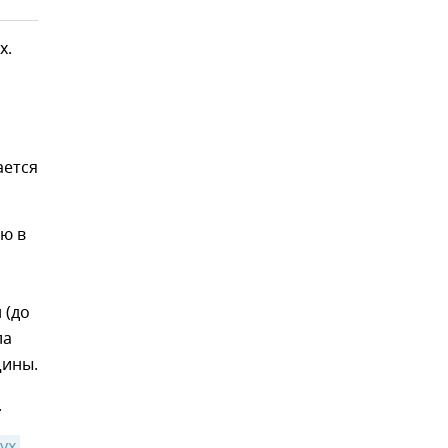
х.
ается
ю в
 (до
ла
щины.
.
х 