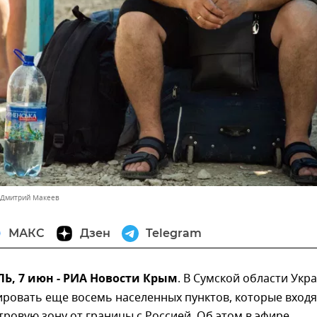
 Дмитрий Макеев
МАКС
Дзен
Telegram
, 7 июн - РИА Новости Крым
. В Сумской области Укр
ровать еще восемь населенных пунктов, которые входя
ровую зону от границы с Россией. Об этом в эфире