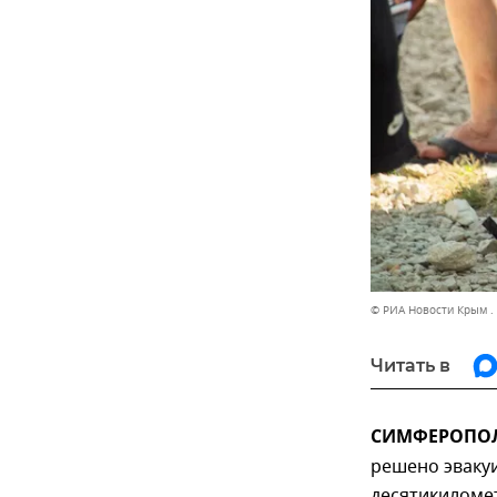
© РИА Новости Крым .
Читать в
СИМФЕРОПОЛЬ
решено эвакуи
десятикиломет