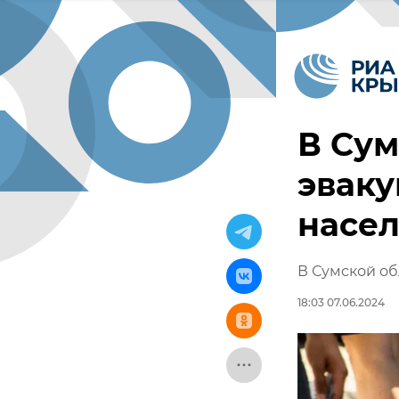
В Сум
эваку
насел
В Сумской об
18:03 07.06.2024