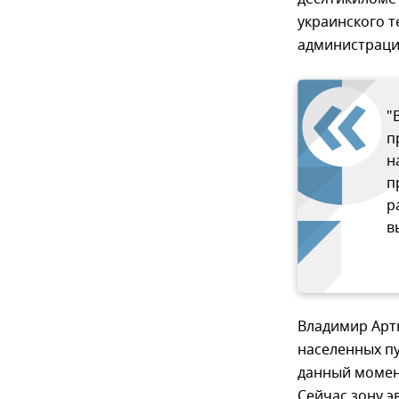
украинского 
администраци
"
п
н
п
р
в
Владимир Артю
населенных пу
данный момент
Сейчас зону э