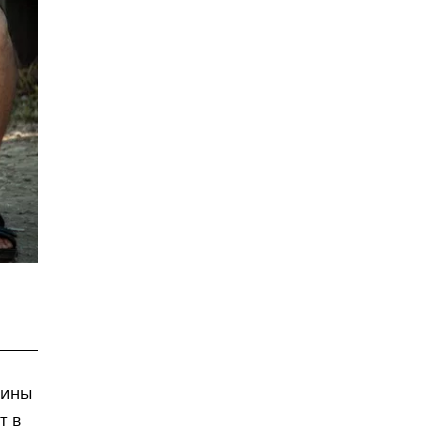
аины
т в