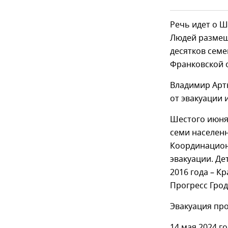
Речь идет о Ш
Людей размеща
десятков семе
Франковской о
Владимир Артю
от эвакуации 
Шестого июня
семи населенн
Координацион
эвакуации. Де
2016 года – К
Прогресс Гро
Эвакуация про
14 мая 2024 г