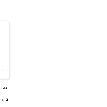
я из
етей.