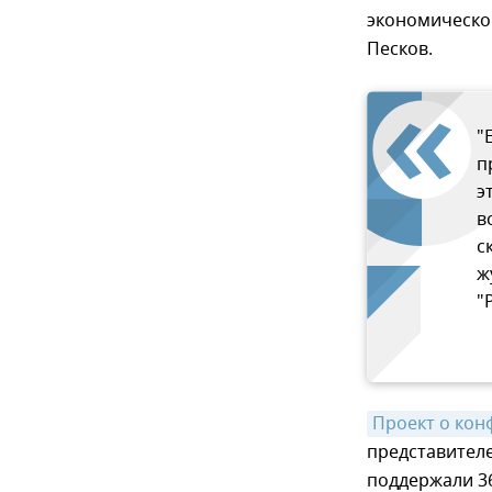
экономическо
Песков.
"
п
э
в
с
ж
"
Проект о кон
представителе
поддержали 36