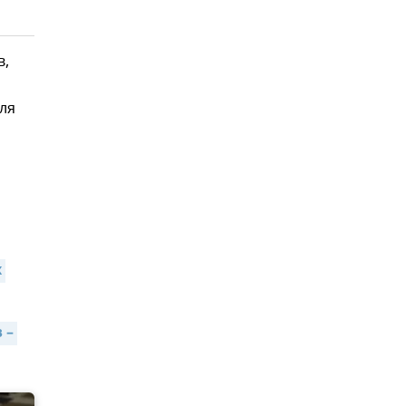
в,
ля
 
– 