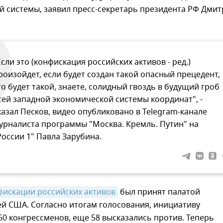
й системы, заявил пресс-секретарь президента РФ Дми
Если это (конфискация российских активов - ред.)
роизойдет, если будет создан такой опасный прецедент,
то будет такой, знаете, солидный гвоздь в будущий гроб
сей западной экономической системы координат", -
казал Песков, видео опубликовано в Telegram-канале
урналиста программы "Москва. Кремль. Путин" на
России 1" Павла Зарубина.
фискации российских активов
был принят палатой
й США. Согласно итогам голосования, инициативу
0 конгрессменов, еще 58 высказались против. Теперь