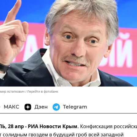
имир Астапкович
Перейти в фотобанк
МАКС
Дзен
Telegram
, 28 апр - РИА Новости Крым.
Конфискация российск
т солидным гвоздем в будущий гроб всей западной