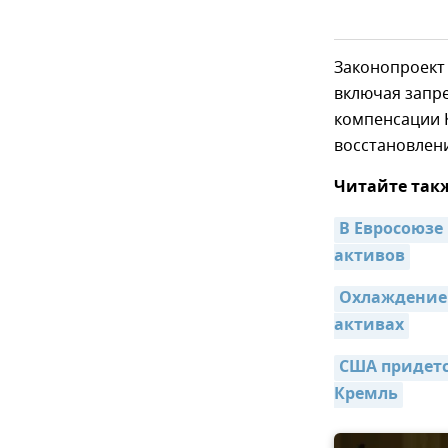
Законопроект
включая запр
компенсации К
восстановлен
Читайте так
В Евросоюзе
активов
Охлаждение 
активах
США придетс
Кремль