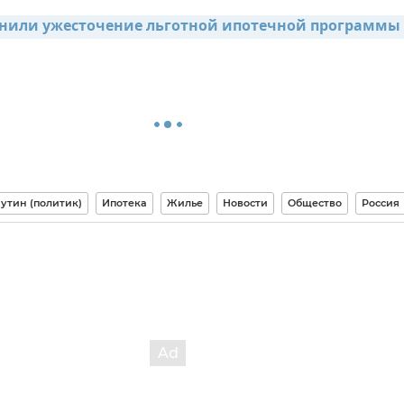
нили ужесточение льготной ипотечной программы
утин (политик)
Ипотека
Жилье
Новости
Общество
Россия