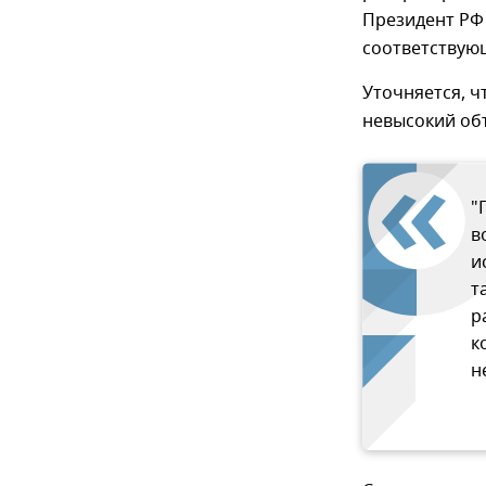
Президент РФ
соответствую
Уточняется, ч
невысокий об
"
в
и
т
р
к
н