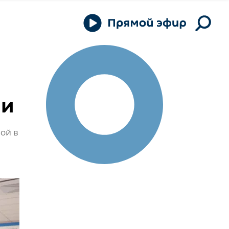
ии
ой в