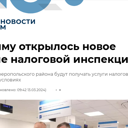
му открылось новое
е налоговой инспекц
ропольского района будут получать услуги налогов
условиях
новлено: 09:42 13.03.2024)