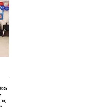
лось
е
на,