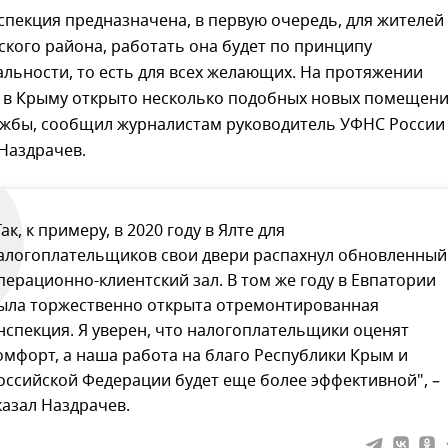
спекция предназначена, в первую очередь, для жителей
кого района, работать она будет по принципу
льности, то есть для всех желающих. На протяжении
т в Крыму открыто несколько подобных новых помещен
ужбы, сообщил журналистам руководитель УФНС России
Наздрачев.
Так, к примеру, в 2020 году в Ялте для
алогоплательщиков свои двери распахнул обновленный
перационно-клиентский зал. В том же году в Евпатории
ыла торжественно открыта отремонтированная
нспекция. Я уверен, что налогоплательщики оценят
омфорт, а наша работа на благо Республики Крым и
оссийской Федерации будет еще более эффективной", –
казал Наздрачев.