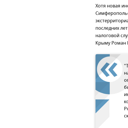
Хотя новая ин
Симферопольс
экстерриториа
последних ле
налоговой сл
Крыму Роман 
"
н
о
б
и
к
Р
с