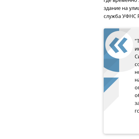
где временно 
здание на ули
служба УФНС 
"
и
С
с
н
н
о
о
з
г