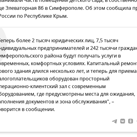
занимали часть помещений детского сада, в собственн
це Элеваторная 8б в Симферополе. Об этом сообщила п
России по Республике Крым.
Теперь более 2 тысяч юридических лиц, 7,5 тысяч
ндивидуальных предпринимателей и 242 тысячи гражда
имферопольского района будут получать услуги в
овременных, комфортных условиях. Капитальный ремон
ового здания длился несколько лет, и теперь для приема
алогоплательщиков оборудован просторный
перационно-клиентский зал с современным
борудованием, где предусмотрены места для ожидания,
аполнения документов и зона обслуживания", –
оворится в сообщении.