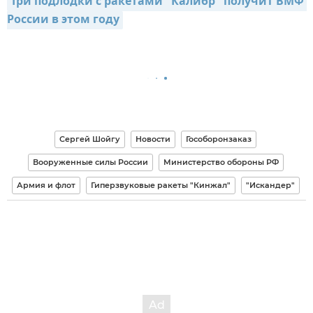
Три подлодки с ракетами "Калибр" получит ВМФ 
России в этом году
Сергей Шойгу
Новости
Гособоронзаказ
Вооруженные силы России
Министерство обороны РФ
Армия и флот
Гиперзвуковые ракеты "Кинжал"
"Искандер"