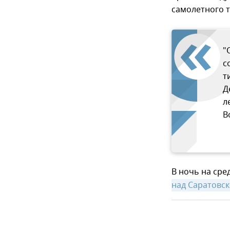
самолетного 
"
с
т
Д
л
В
В ночь на сре
над Саратовс