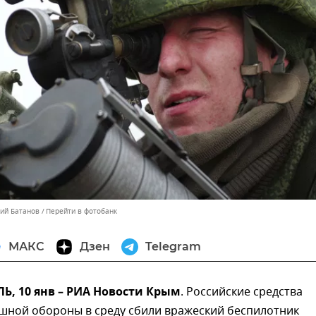
лий Батанов
Перейти в фотобанк
МАКС
Дзен
Telegram
, 10 янв – РИА Новости Крым
. Российские средства
шной обороны в среду сбили вражеский беспилотник