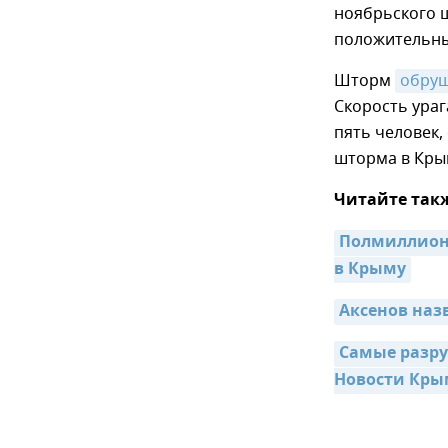
ноябрьского 
положительны
Шторм
обру
Скорость ураг
пять человек,
шторма в Кр
Читайте так
Полмиллиона
в Крыму
Аксенов наз
Самые разру
Новости Кры