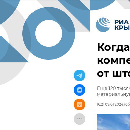
Когда
комп
от шт
Еще 120 тыся
материальну
16:21 09.01.2024
(об