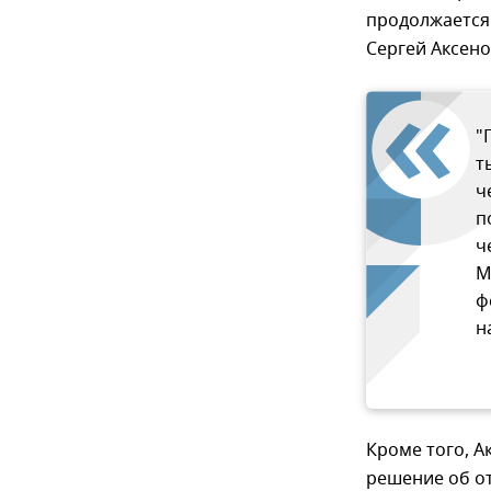
продолжается 
Сергей Аксено
"
т
ч
п
ч
М
ф
н
Кроме того, А
решение об от