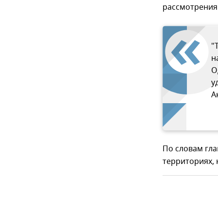
рассмотрения
"
н
О
у
А
По словам гла
территориях, 