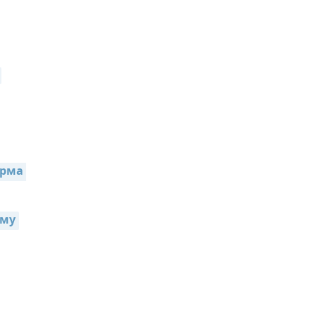
рма 
ыму