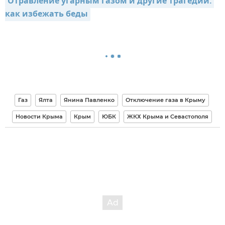
Отравление угарным газом и другие трагедии: 
как избежать беды
Газ
Ялта
Янина Павленко
Отключение газа в Крыму
Новости Крыма
Крым
ЮБК
ЖКХ Крыма и Севастополя