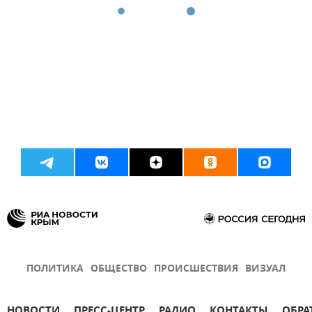
ПОЛИТИКА
ОБЩЕСТВО
ПРОИСШЕСТВИЯ
ВИЗУАЛ
НОВОСТИ
ПРЕСС-ЦЕНТР
РАДИО
КОНТАКТЫ
ОБРА