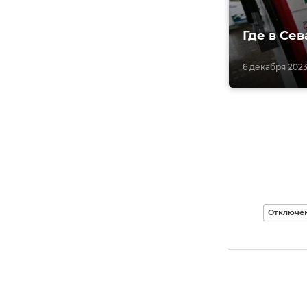
Где в Се
6 декабря 2023,
Отключен