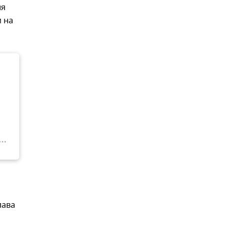
ия
 на
лава