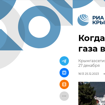
Когда
газа 
Крымгазсети:
27 декабря
16:13 25.12.2023