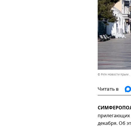
© РИА Новости Крым .
Читать в
СИМФЕРОПОЛЬ
прилегающих п
декабря. Об э